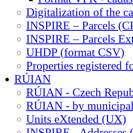
Digitalization of the 
INSPIRE – Parcels (C
INSPIRE – Parcels Ex
UHDP (format CSV)
Properties registered 
RÚIAN
RÚIAN - Czech Repub
RÚIAN - by municipali
Units eXtended (UX)
INSPIRE - Addresses 