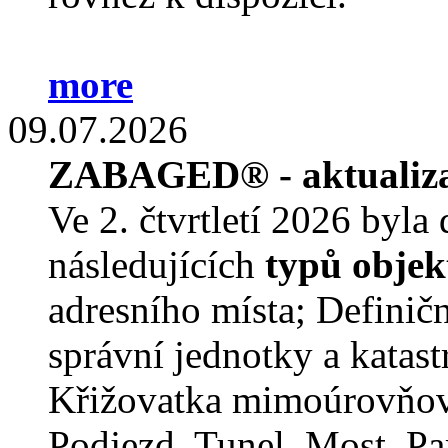
more
09.07.2026
ZABAGED® - aktualiz
Ve 2. čtvrtletí 2026 byla
následujících
typů obj
adresního místa; Definič
správní jednotky a katast
Křižovatka mimoúrovňov
Podjezd, Tunel, Most, Pa