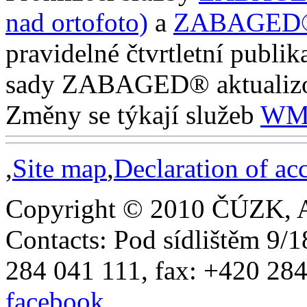
nad ortofoto)
a
ZABAGED® 
pravidelné čtvrtletní publi
sady ZABAGED® aktualiz
Změny se týkají služeb
WM
,
Site map
,
Declaration of acc
Copyright © 2010 ČÚZK, All
Contacts: Pod sídlištěm 9/1
284 041 111, fax: +420 28
facebook