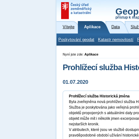
Geop
přístup k ma
Vítejte
Aplikace
Data
Služ
Poskytování geodat
Katastr nemovitostí
Nyní jste zde:
Aplikace
Prohlížecí služba His
01.07.2020
Prohlížecí služba Historická jména
Byla zveřejněna nová prohlížecí služba 
Služba je poskytována jako veřejná prohlí
objektů propojených s aktuálními daty p
objekt může mít i několik jmen excerpova
nejstarších kronik.
V atributech, které jsou ve službě dostup
pravděpodobné období užívání historického