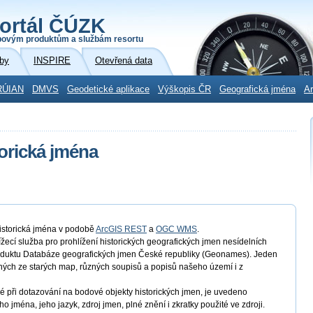
ortál ČÚZK
povým produktům a službám resortu
by
INSPIRE
Otevřená data
RÚIAN
DMVS
Geodetické aplikace
Výškopis ČR
Geografická jména
Ar
torická jména
Historická jména v podobě
ArcGIS REST
a
OGC WMS
.
žecí služba pro prohlížení historických geografických jmen nesídelních
roduktu Databáze geografických jmen České republiky (Geonames). Jeden
ných ze starých map, různých soupisů a popisů našeho území i z
né při dotazování na bodové objekty historických jmen, je uvedeno
 jména, jeho jazyk, zdroj jmen, plné znění i zkratky použité ve zdroji.