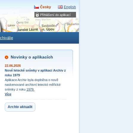
Česky
English
Přihlášení do aplikací
chiválie
Novinky o aplikacích
22.06.2026
Nové letecké snímky v aplikaci Archiv z
roku 1979
Aplikace Archiv byla doplněna o nově
naskenované archivní letecké měřické
snímky z roku
1979.
Více
Archiv aktualit