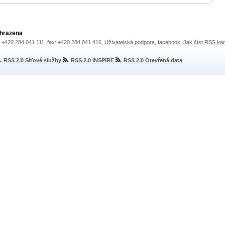
yhrazena
.: +420 284 041 111, fax: +420 284 041 416,
Uživatelská podpora
,
facebook
,
Jak číst RSS ka
RSS 2.0 Síťové služby
RSS 2.0 INSPIRE
RSS 2.0 Otevřená data