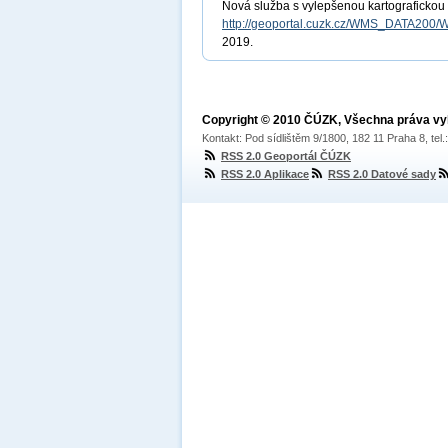
Nová služba s vylepšenou kartografickou
http://geoportal.cuzk.cz/WMS_DATA200/
2019.
Copyright © 2010 ČÚZK, Všechna práva v
Kontakt: Pod sídlištěm 9/1800, 182 11 Praha 8, tel
RSS 2.0 Geoportál ČÚZK
RSS 2.0 Aplikace
RSS 2.0 Datové sady