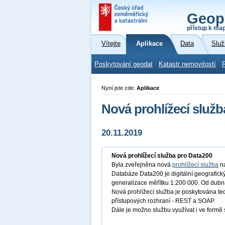
Geop
přístup k ma
Vítejte
Aplikace
Data
Služ
Poskytování geodat
Katastr nemovitostí
Nyní jste zde:
Aplikace
Nová prohlížecí služb
20.11.2019
Nová prohlížecí služba pro Data200
Byla zveřejněna nová
prohlížecí služba
na
Databáze Data200 je digitální geografick
generalizace měřítku 1:200 000. Od dubna
Nová prohlížecí služba je poskytována tec
přístupových rozhraní - REST a SOAP.
Dále je možno službu využívat i ve form