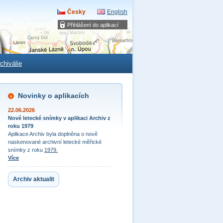
Česky
English
Přihlášení do aplikací
chiválie
Novinky o aplikacích
22.06.2026
Nové letecké snímky v aplikaci Archiv z
roku 1979
Aplikace Archiv byla doplněna o nově
naskenované archivní letecké měřické
snímky z roku
1979.
Více
Archiv aktualit