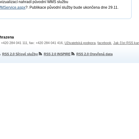
 vizualizací nahradí původní WMS službu
WMService.aspx
?. Publikace původní služby bude ukončena dne 29.11.
yhrazena
.: +420 284 041 111, fax: +420 284 041 416,
Uživatelská podpora
,
facebook
,
Jak číst RSS ka
RSS 2.0 Síťové služby
RSS 2.0 INSPIRE
RSS 2.0 Otevřená data