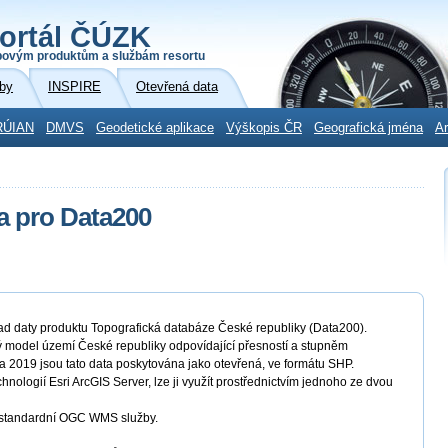
ortál ČÚZK
povým produktům a službám resortu
by
INSPIRE
Otevřená data
RÚIAN
DMVS
Geodetické aplikace
Výškopis ČR
Geografická jména
Ar
a pro Data200
d daty produktu Topografická databáze České republiky (Data200).
ý model území České republiky odpovídající přesností a stupněm
 2019 jsou tato data poskytována jako otevřená, ve formátu SHP.
hnologií Esri ArcGIS Server, lze ji využít prostřednictvím jednoho ze dvou
ě standardní OGC WMS služby.