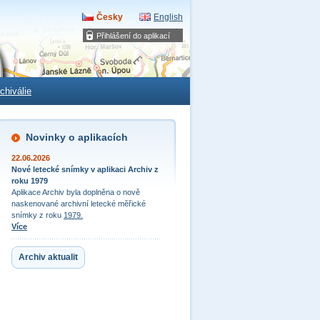
Česky
English
Přihlášení do aplikací
chiválie
Novinky o aplikacích
22.06.2026
Nové letecké snímky v aplikaci Archiv z
roku 1979
Aplikace Archiv byla doplněna o nově
naskenované archivní letecké měřické
snímky z roku
1979.
Více
Archiv aktualit