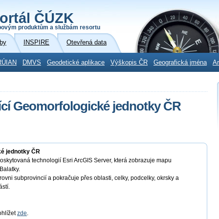
ortál ČÚZK
povým produktům a službám resortu
by
INSPIRE
Otevřená data
RÚIAN
DMVS
Geodetické aplikace
Výškopis ČR
Geografická jména
Ar
ící Geomorfologické jednotky ČR
ké jednotky ČR
poskytovaná technologií Esri ArcGIS Server, která zobrazuje mapu
Balatky.
ovni subprovincií a pokračuje přes oblasti, celky, podcelky, okrsky a
stí.
hlížet
zde
.