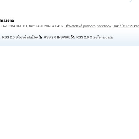
yhrazena
.: +420 284 041 111, fax: +420 284 041 416,
Uživatelská podpora
,
facebook
,
Jak číst RSS ka
RSS 2.0 Síťové služby
RSS 2.0 INSPIRE
RSS 2.0 Otevřená data