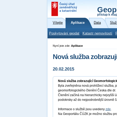
Geop
přístup k ma
Vítejte
Aplikace
Data
Služ
Poskytování geodat
Katastr nemovitostí
Nyní jste zde:
Aplikace
Nová služba zobrazuj
20.02.2015
Nová služba zobrazující Geomorfologic
Byla zveřejněna nová prohlížecí služba, 
geomorfologického členění Česka dle dr. 
Členění začíná na hierarchicky nejvyšší úr
podokrsky až do nejpodrobnější úrovně čá
Informace o službě jsou uvedeny
zde
.
Na Geoportálu ČÚZK je možno službu pro