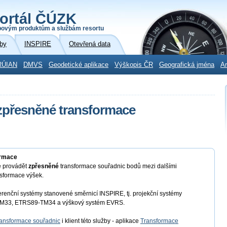
ortál ČÚZK
povým produktům a službám resortu
by
INSPIRE
Otevřená data
RÚIAN
DMVS
Geodetické aplikace
Výškopis ČR
Geografická jména
Ar
 zpřesněné transformace
ormace
e provádět
zpřesněné
transformace souřadnic bodů mezi dalšími
nsformace výšek.
renční systémy stanovené směrnicí INSPIRE, tj. projekční systémy
33, ETRS89-TM34 a výškový systém EVRS.
ransformace souřadnic
i klient této služby - aplikace
Transformace