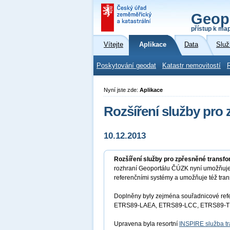
Geop
přístup k ma
Vítejte
Aplikace
Data
Služ
Poskytování geodat
Katastr nemovitostí
Nyní jste zde:
Aplikace
Rozšíření služby pro
10.12.2013
Rozšíření služby pro zpřesněné transf
rozhraní Geoportálu ČÚZK nyní umožňuj
referenčními systémy a umožňuje též tra
Doplněny byly zejména souřadnicové refe
ETRS89-LAEA, ETRS89-LCC, ETRS89-TM
Upravena byla resortní
INSPIRE služba t