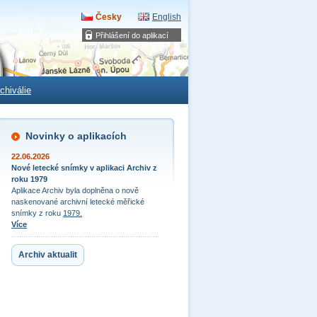
Česky
English
Přihlášení do aplikací
chiválie
Novinky o aplikacích
22.06.2026
Nové letecké snímky v aplikaci Archiv z
roku 1979
Aplikace Archiv byla doplněna o nově
naskenované archivní letecké měřické
snímky z roku
1979.
Více
Archiv aktualit