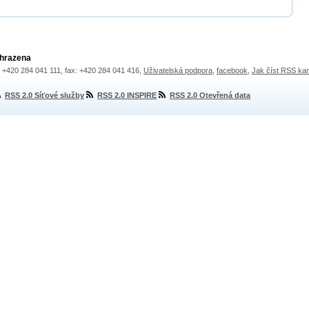
yhrazena
.: +420 284 041 111, fax: +420 284 041 416,
Uživatelská podpora
,
facebook
,
Jak číst RSS ka
RSS 2.0 Síťové služby
RSS 2.0 INSPIRE
RSS 2.0 Otevřená data