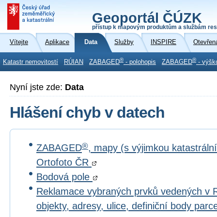
Geoportál ČÚZK
přístup k mapovým produktům a službám res
Vítejte
Aplikace
Data
Služby
INSPIRE
Otevřen
®
®
Katastr nemovitostí
RÚIAN
ZABAGED
- polohopis
ZABAGED
- výšk
Nyní jste zde:
Data
Hlášení chyb v datech
®
ZABAGED
, mapy (s výjimkou katastrál
Ortofoto ČR
Bodová pole
Reklamace vybraných prvků vedených v 
objekty, adresy, ulice, definiční body par