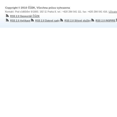
Copyright © 2010 ČÚZK, Všechna práva vyhrazena
Kontakt: Pod sídlištěm 9/1800, 182 11 Praha 8, tel.: +420 284 041 111, fax: +420 284 041 416,
Uživate
RSS 2.0 Geoportál ČÚZK
RSS 2.0 Aplikace
RSS 2.0 Datové sady
RSS 2.0 Síťové služby
RSS 2.0 INSPIRE