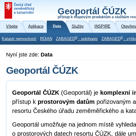
Geoportál ČÚZK
přístup k mapovým produktům a službám res
Vítejte
Aplikace
Data
Služby
INSPIRE
Otevřen
®
®
Katastr nemovitostí
RÚIAN
ZABAGED
- polohopis
ZABAGED
- výšk
Nyní jste zde:
Data
Geoportál ČÚZK
Geoportál ČÚZK
(Geoportál) je
komplexní i
přístup k
prostorovým datům
pořizovaným a
resortu Českého úřadu zeměměřického a kata
Geoportál umožňuje na jednom místě vyhleda
o prostorových datech resortu ČÚZK, dále umo