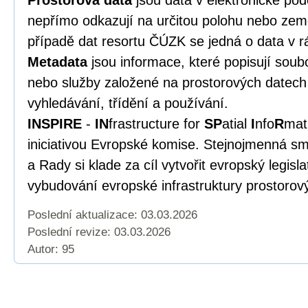
Prostorová data
jsou data v elektronické po
nepřímo odkazují na určitou polohu nebo zem
případě dat resortu ČÚZK se jedná o data v r
Metadata
jsou informace, které popisují soub
nebo služby založené na prostorových datech 
vyhledávání, třídění a používání.
INSPIRE
-
IN
frastructure for
SP
atial
I
nfo
R
mat
iniciativou Evropské komise. Stejnojmenná s
a Rady si klade za cíl vytvořit evropský legisl
vybudování evropské infrastruktury prostorov
Poslední aktualizace: 03.03.2026
Poslední revize:
03.03.2026
Autor: 95