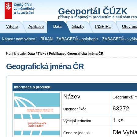
Geoportál ČÚZK
přístup k mapovým produktům a službám res
Vítejte
Aplikace
Data
Služby
INSPIRE
Otevřen
®
®
Katastr nemovitostí
RÚIAN
ZABAGED
- polohopis
ZABAGED
- výšk
Nyní jste zde:
Data / Tisky / Publikace / Geografická jména ČR
Geografická jména ČR
Informace o produktu
Název
Geografická 
63272
Obchodní kód
1 ks
Výdejní jednotka
Dle Vyhl
Cena za jednotku