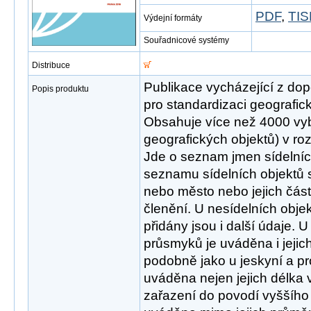
PDF
,
TIS
Výdejní formáty
Souřadnicové systémy
Distribuce
Publikace vycházející z do
Popis produktu
pro standardizaci geografic
Obsahuje více než 4000 vy
geografických objektů) v r
Jde o seznam jmen sídelních
seznamu sídelních objektů 
nebo město nebo jejich část
členění. U nesídelních objekt
přidány jsou i další údaje. 
průsmyků je uváděna i jeji
podobně jako u jeskyní a pr
uváděna nejen jejich délka v
zařazení do povodí vyššího 