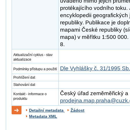
uváděno mimo jejich průměr
protékajícího vodního toku. 
encyklopedii geografických
republiky. Publikace je dop
mapami České republiky (síd
mapa) v měřítku 1:500 000
8.
Aktualizační cyklus - stav
aktualizace
Dle Vyhlášky č. 31/1995 Sb
Podmínky přístupu a použití
Prohlížení dat
Stahování dat
Český úřad zeměměřický a ka
Kontakt - informace o
produktu
prodejna.map.praha@cuzk.
Detailní metadata
Žádost
Metadata XML