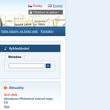
Česky
English
Přihlášení do aplikací
Vaše názory na tento web
Kontakty
Vyhledávání
Metadata
Aktuality
30.07.2026
Aktualizace Přehledové webové mapy
ČR
Více