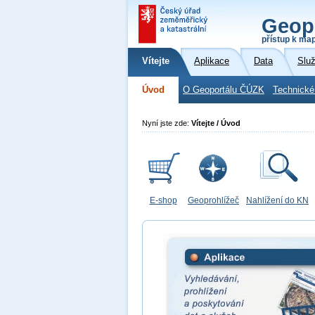
Geop
přístup k ma
Vítejte
Aplikace
Data
Slu
Úvod
O Geoportálu ČÚZK
Technické
Nyní jste zde:
Vítejte / Úvod
E-shop
Geoprohlížeč
Nahlížení do KN