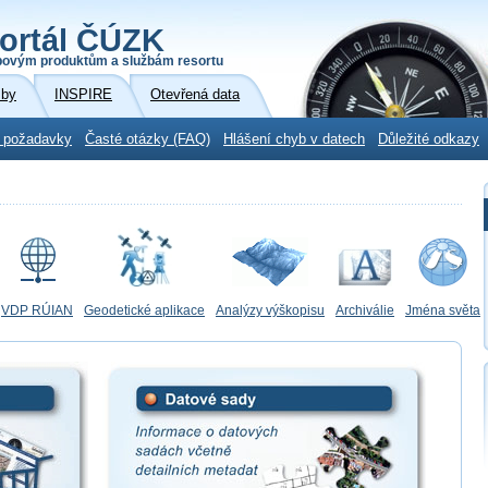
ortál ČÚZK
povým produktům a službám resortu
žby
INSPIRE
Otevřená data
 požadavky
Časté otázky (FAQ)
Hlášení chyb v datech
Důležité odkazy
VDP RÚIAN
Geodetické aplikace
Analýzy výškopisu
Archiválie
Jména světa