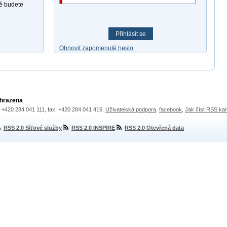
ně budete
Přihlásit se
Obnovit zapomenuté heslo
yhrazena
.: +420 284 041 111, fax: +420 284 041 416,
Uživatelská podpora
,
facebook
,
Jak číst RSS ka
RSS 2.0 Síťové služby
RSS 2.0 INSPIRE
RSS 2.0 Otevřená data