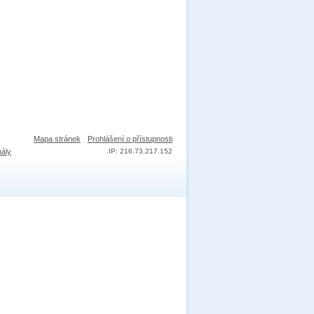
Mapa stránek
Prohlášení o přístupnosti
nály
.
IP: 216.73.217.152