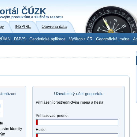
ortál ČÚZK
povým produktům a službám resortu
by
INSPIRE
Otevřená data
RÚIAN
DMVS
Geodetické aplikace
Výškopis ČR
Geografická jména
Ar
utentizaci
Uživatelský účet geoportálu
Přihlášení prostřednictvím jména a hesla.
Přihlašovací jméno:
te
ctvím Identity
Heslo:
ným