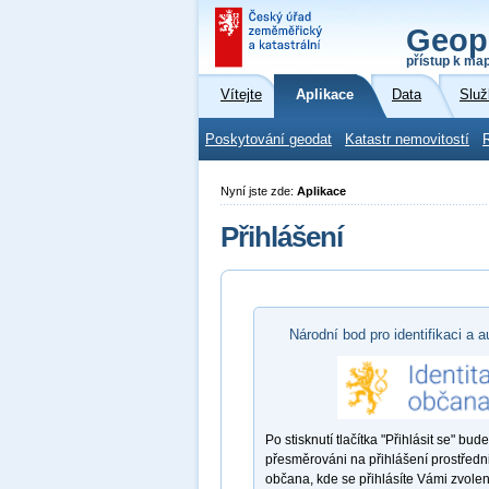
Geop
přístup k ma
Vítejte
Aplikace
Data
Služ
Poskytování geodat
Katastr nemovitostí
Nyní jste zde:
Aplikace
Přihlášení
Národní bod pro identifikaci a a
Po stisknutí tlačítka "Přihlásit se" bude
přesměrováni na přihlášení prostředni
občana, kde se přihlásíte Vámi zvole