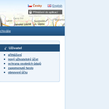
Česky
English
Přihlášení do aplikací
chiválie
Uživatel
přihlášení
nový uživatelský účet
ochrana osobních údajů
zapomenuté heslo
obnovení účtu