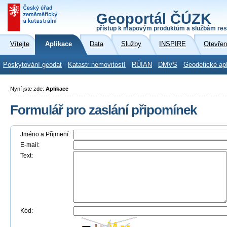
Geoportál ČÚZK
přístup k mapovým produktům a službám res
Vítejte
Aplikace
Data
Služby
INSPIRE
Otevřen
Poskytování geodat
Katastr nemovitostí
RÚIAN
DMVS
Geodetické ap
Nyní jste zde:
Aplikace
Formulář pro zaslání připomínek
Jméno a Příjmení:
E-mail:
Text:
Kód: