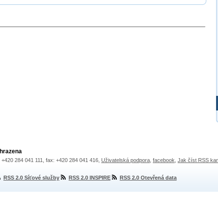
yhrazena
.: +420 284 041 111, fax: +420 284 041 416,
Uživatelská podpora
,
facebook
,
Jak číst RSS ka
RSS 2.0 Síťové služby
RSS 2.0 INSPIRE
RSS 2.0 Otevřená data