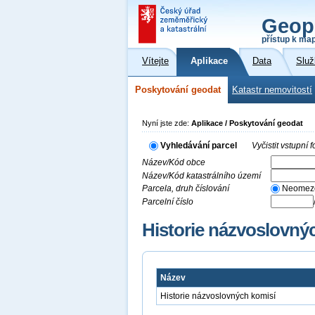
Geop
přístup k ma
Vítejte
Aplikace
Data
Služ
Poskytování geodat
Katastr nemovitostí
Nyní jste zde:
Aplikace / Poskytování geodat
Vyhledávání parcel
Vyčistit vstupní
Název/Kód obce
Název/Kód katastrálního území
Parcela, druh číslování
Neomez
Parcelní číslo
Historie názvoslovný
Název
Historie názvoslovných komisí