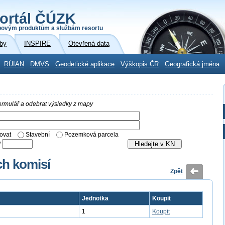
ortál ČÚZK
povým produktům a službám resortu
by
INSPIRE
Otevřená data
RÚIAN
DMVS
Geodetické aplikace
Výškopis ČR
Geografická jména
 formulář a odebrat výsledky z mapy
ovat
Stavební
Pozemková parcela
/
ch komisí
Zpět
Jednotka
Koupit
1
Koupit