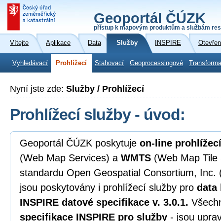
Geoportál ČÚZK
přístup k mapovým produktům a službám res
Vítejte
Aplikace
Data
Služby
INSPIRE
Otevřen
Vyhledávací
Prohlížecí
Stahovací
Geoprocessingové
Transforma
Nyní jste zde:
Služby / Prohlížecí
Prohlížecí služby - úvod:
Geoportál ČÚZK poskytuje
on-line prohlížec
(Web Map Services) a
WMTS
(Web Map Tile 
standardu Open Geospatial Consortium, Inc.
jsou poskytovány i prohlížecí služby pro
data
INSPIRE datové specifikace v. 3.0.1.
Všechn
specifikace INSPIRE pro služby
- jsou upra