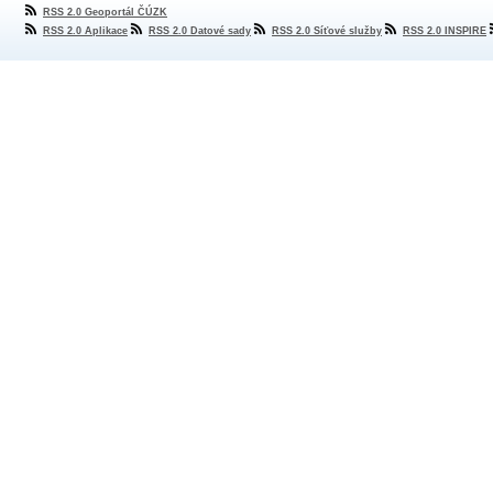
RSS 2.0 Geoportál ČÚZK
RSS 2.0 Aplikace
RSS 2.0 Datové sady
RSS 2.0 Síťové služby
RSS 2.0 INSPIRE