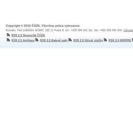
Copyright © 2010 ČÚZK, Všechna práva vyhrazena
Kontakt: Pod sídlištěm 9/1800, 182 11 Praha 8, tel.: +420 284 041 111, fax: +420 284 041 416,
Uživate
RSS 2.0 Geoportál ČÚZK
RSS 2.0 Aplikace
RSS 2.0 Datové sady
RSS 2.0 Síťové služby
RSS 2.0 INSPIRE