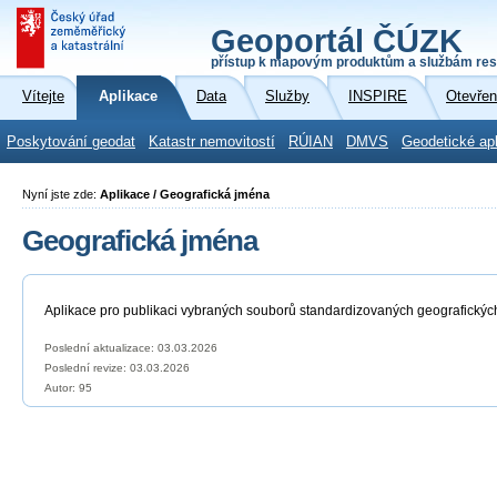
Geoportál ČÚZK
přístup k mapovým produktům a službám res
Vítejte
Aplikace
Data
Služby
INSPIRE
Otevřen
Poskytování geodat
Katastr nemovitostí
RÚIAN
DMVS
Geodetické ap
Nyní jste zde:
Aplikace / Geografická jména
Geografická jména
Aplikace pro publikaci vybraných souborů standardizovaných geografickýc
Poslední aktualizace: 03.03.2026
Poslední revize:
03.03.2026
Autor: 95