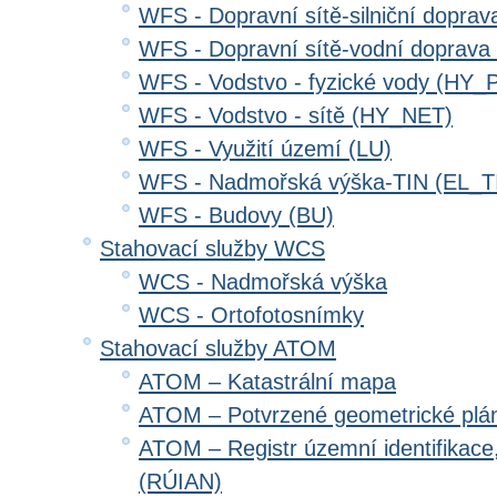
WFS - Dopravní sítě-silniční dopr
WFS - Dopravní sítě-vodní doprav
WFS - Vodstvo - fyzické vody (HY_
WFS - Vodstvo - sítě (HY_NET)
WFS - Využití území (LU)
WFS - Nadmořská výška-TIN (EL_T
WFS - Budovy (BU)
Stahovací služby WCS
WCS - Nadmořská výška
WCS - Ortofotosnímky
Stahovací služby ATOM
ATOM – Katastrální mapa
ATOM – Potvrzené geometrické plá
ATOM – Registr územní identifikace
(RÚIAN)