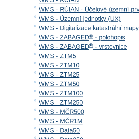
WMS - RÚIAN
WMS - RÚIAN - Účelové územní pr
WMS - Územní jednotky (UX)
WMS - Digitalizace katastrální map
®
WMS - ZABAGED
- polohopis
®
WMS - ZABAGED
- vrstevnice
WMS - ZTM5
WMS - ZTM10
WMS - ZTM25
WMS - ZTM50
WMS - ZTM100
WMS - ZTM250
WMS - MČR500
WMS - MČR1M
WMS - Data50