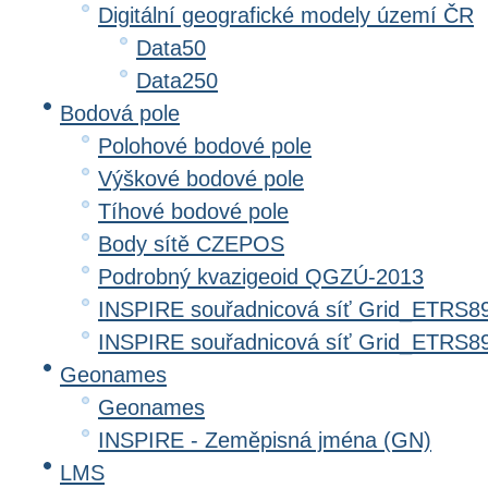
Digitální geografické modely území ČR
Data50
Data250
Bodová pole
Polohové bodové pole
Výškové bodové pole
Tíhové bodové pole
Body sítě CZEPOS
Podrobný kvazigeoid QGZÚ-2013
INSPIRE souřadnicová síť Grid_ETRS8
INSPIRE souřadnicová síť Grid_ETRS
Geonames
Geonames
INSPIRE - Zeměpisná jména (GN)
LMS