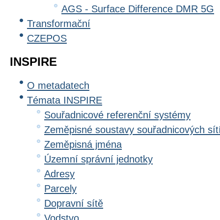
AGS - Surface Difference DMR 5G
Transformační
CZEPOS
INSPIRE
O metadatech
Témata INSPIRE
Souřadnicové referenční systémy
Zeměpisné soustavy souřadnicových sít
Zeměpisná jména
Územní správní jednotky
Adresy
Parcely
Dopravní sítě
Vodstvo