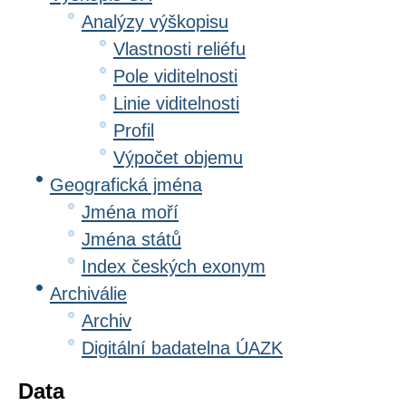
Analýzy výškopisu
Vlastnosti reliéfu
Pole viditelnosti
Linie viditelnosti
Profil
Výpočet objemu
Geografická jména
Jména moří
Jména států
Index českých exonym
Archiválie
Archiv
Digitální badatelna ÚAZK
Data