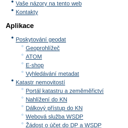
Vaše názory na tento web
Kontakty
Aplikace
Poskytování geodat
Geoprohlížeč
ATOM
E-shop
Vyhledávání metadat
Katastr nemovitostí
Portál katastru a zeměměřictví
Nahlížení do KN
Dálkový přístup do KN
Webová služba WSDP
Žádost o účet do DP a WSDP