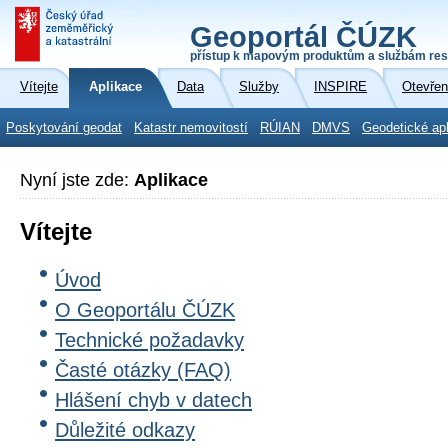
Geoportál ČÚZK
přístup k mapovým produktům a službám res
Vítejte
Aplikace
Data
Služby
INSPIRE
Otevřen
Poskytování geodat
Katastr nemovitostí
RÚIAN
DMVS
Geodetické ap
Nyní jste zde:
Aplikace
Vítejte
Úvod
O Geoportálu ČÚZK
Technické požadavky
Časté otázky (FAQ)
Hlášení chyb v datech
Důležité odkazy