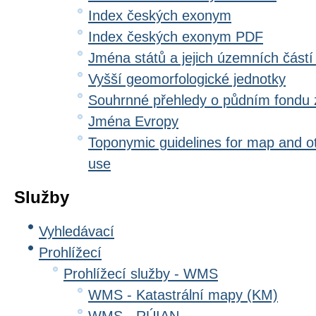
Index českých exonym
Index českých exonym PDF
Jména států a jejich územních částí
Vyšší geomorfologické jednotky
Souhrnné přehledy o půdním fondu
Jména Evropy
Toponymic guidelines for map and oth
use
Služby
Vyhledávací
Prohlížecí
Prohlížecí služby - WMS
WMS - Katastrální mapy (KM)