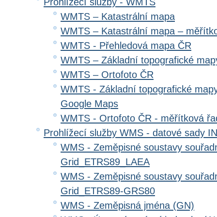
Prohlížecí služby - WMTS
WMTS – Katastrální mapa
WMTS – Katastrální mapa – měřítk
WMTS - Přehledová mapa ČR
WMTS – Základní topografické ma
WMTS – Ortofoto ČR
WMTS - Základní topografické mapy
Google Maps
WMTS - Ortofoto ČR - měřítková ř
Prohlížecí služby WMS - datové sady 
WMS - Zeměpisné soustavy souřadni
Grid_ETRS89_LAEA
WMS - Zeměpisné soustavy souřadni
Grid_ETRS89-GRS80
WMS - Zeměpisná jména (GN)