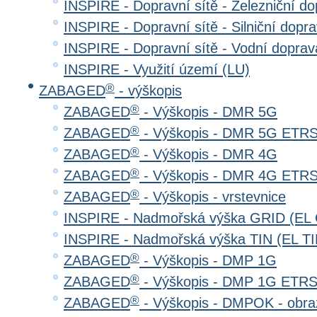
INSPIRE - Dopravní sítě - Železniční d
INSPIRE - Dopravní sítě - Silniční do
INSPIRE - Dopravní sítě - Vodní dopr
INSPIRE - Využití území (LU)
®
ZABAGED
- výškopis
®
ZABAGED
- Výškopis - DMR 5G
®
ZABAGED
- Výškopis - DMR 5G ETR
®
ZABAGED
- Výškopis - DMR 4G
®
ZABAGED
- Výškopis - DMR 4G ETR
®
ZABAGED
- Výškopis - vrstevnice
INSPIRE - Nadmořská výška GRID (EL
INSPIRE - Nadmořská výška TIN (EL TI
®
ZABAGED
- Výškopis - DMP 1G
®
ZABAGED
- Výškopis - DMP 1G ETR
®
ZABAGED
- Výškopis - DMPOK - obra