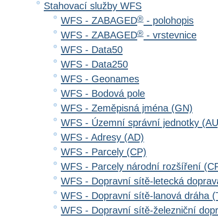
Stahovací služby WFS
®
WFS - ZABAGED
- polohopis
®
WFS - ZABAGED
- vrstevnice
WFS - Data50
WFS - Data250
WFS - Geonames
WFS - Bodová pole
WFS - Zeměpisná jména (GN)
WFS - Územní správní jednotky (AU
WFS - Adresy (AD)
WFS - Parcely (CP)
WFS - Parcely národní rozšíření (C
WFS - Dopravní sítě-letecká dopra
WFS - Dopravní sítě-lanová dráha
WFS - Dopravní sítě-železniční do