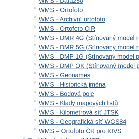
WMS - Data250
WMS - Ortofoto
WMS - Archivní ortofoto
WMS - Ortofoto CIR
WMS - DMR 4G (Stínovaný model re
WMS - DMR 5G (Stínovaný model re
WMS - DMP 1G (Stínovaný model p
WMS - DMP OK (Stínovaný model p
WMS - Geonames
WMS - Historická jména
WMS - Bodová pole
WMS - Klady mapových listů
WMS - Kilometrová síť JTSK
WMS - Geografická síť WGS84
WMS – Ortofoto ČR pro KIVS