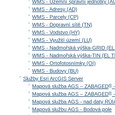
WMS - Územní správní jednotky (A
WMS - Adresy (AD)
WMS - Parcely (CP)
WMS - Dopravní sítě (TN)
WMS - Vodstvo (HY)
WMS - Využití území (LU)
WMS - Nadmořská výška-GRID (EL
WMS - Nadmořská výška-TIN (EL T
WMS - Ortofotosnímky (OI)
WMS - Budovy (BU)
Služby Esri ArcGIS Server
®
Mapová služba AGS – ZABAGED
-
®
Mapová služba AGS – ZABAGED
-
Mapová služba AGS - nad daty RÚ
Mapová službu AGS - Bodová pole