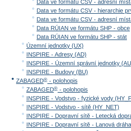
Data ve formátu CSV - adresní místa
Data ve formátu CSV - hierarchie prv
Data ve formátu CSV - adresní místa
Data RÚIAN ve formátu SHP - obce
Data RÚIAN ve formátu SHP - stát
Územní jednotky (UX)
INSPIRE - Adresy (AD)
INSPIRE - Územní správní jednotky (AU
INSPIRE - Budovy (BU)
®
ZABAGED
- polohopis
®
ZABAGED
- polohopis
INSPIRE - Vodstvo - fyzické vody (HY_
INSPIRE - Vodstvo - sítě (HY_NET)
INSPIRE - Dopravní sítě - Letecká dop
INSPIRE - Dopravní sítě - Lanová drá