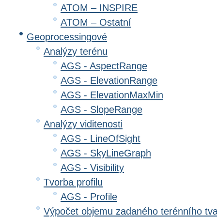
ATOM – INSPIRE
ATOM – Ostatní
Geoprocessingové
Analýzy terénu
AGS - AspectRange
AGS - ElevationRange
AGS - ElevationMaxMin
AGS - SlopeRange
Analýzy viditenosti
AGS - LineOfSight
AGS - SkyLineGraph
AGS - Visibility
Tvorba profilu
AGS - Profile
Výpočet objemu zadaného terénního tv