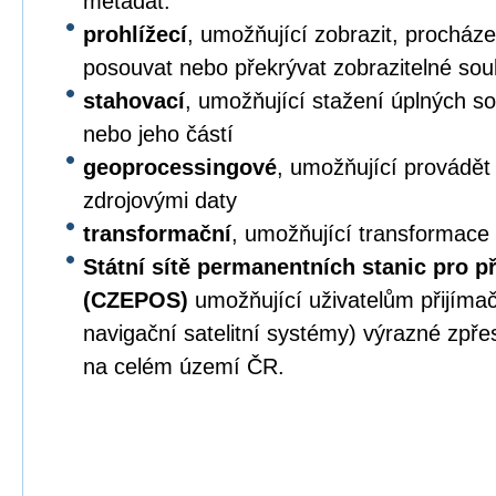
metadat.
prohlížecí
, umožňující zobrazit, procházet,
posouvat nebo překrývat zobrazitelné sou
stahovací
, umožňující stažení úplných s
nebo jeho částí
geoprocessingové
, umožňující provádět
zdrojovými daty
transformační
, umožňující transformace
Státní sítě permanentních stanic pro p
(CZEPOS)
umožňující uživatelům přijíma
navigační satelitní systémy) výrazné zpř
na celém území ČR.