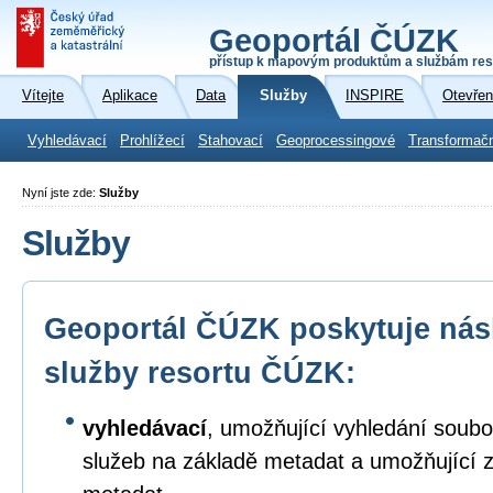
Geoportál ČÚZK
přístup k mapovým produktům a službám res
Vítejte
Aplikace
Data
Služby
INSPIRE
Otevřen
Vyhledávací
Prohlížecí
Stahovací
Geoprocessingové
Transformač
Nyní jste zde:
Služby
Služby
Geoportál ČÚZK poskytuje násl
služby resortu ČÚZK:
vyhledávací
, umožňující vyhledání soubo
služeb na základě metadat a umožňující 