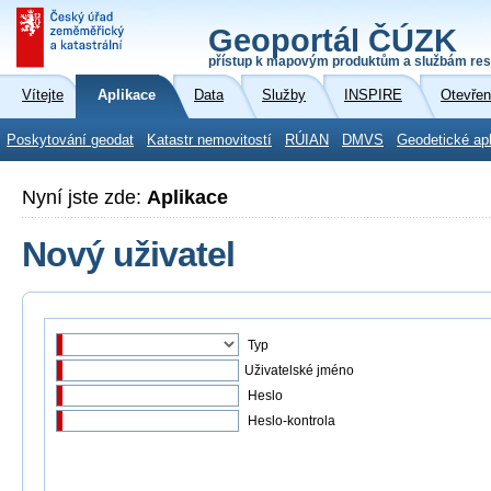
Geoportál ČÚZK
přístup k mapovým produktům a službám res
Vítejte
Aplikace
Data
Služby
INSPIRE
Otevřen
Poskytování geodat
Katastr nemovitostí
RÚIAN
DMVS
Geodetické ap
Nyní jste zde:
Aplikace
Nový uživatel
Typ
Uživatelské jméno
Heslo
Heslo-kontrola