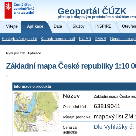
Geoportál ČÚZK
přístup k mapovým produktům a službám res
Vítejte
Aplikace
Data
Služby
INSPIRE
Otevřen
Poskytování geodat
Katastr nemovitostí
RÚIAN
DMVS
Geodetické ap
Nyní jste zde:
Aplikace
Základní mapa České republiky 1:10 0
Informace o produktu
Název
Základní mapa České rep
63819041
Obchodní kód
mapový list ZM 
Výdejní jednotka
Dle Vyhlášky č.
Cena za
jednotku