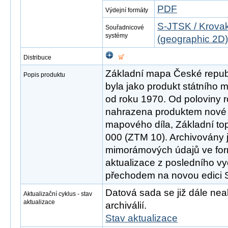
PDF
Výdejní formáty
S-JTSK / Krovak
Souřadnicové
systémy
(geographic 2D)
Distribuce
Základní mapa České republ
Popis produktu
byla jako produkt státního
od roku 1970. Od poloviny 
nahrazena produktem nové 
mapového díla, Základní to
000 (ZTM 10). Archivovány 
mimorámových údajů ve fo
aktualizace z posledního v
přechodem na novou edici
Datová sada se již dále neak
Aktualizační cyklus - stav
aktualizace
archiválií.
Stav aktualizace