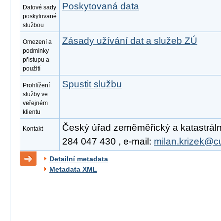
Poskytovaná data
Datové sady
poskytované
službou
Zásady užívání dat a služeb ZÚ
Omezení a
podmínky
přístupu a
použití
Spustit službu
Prohlížení
služby ve
veřejném
klientu
Český úřad zeměměřický a katastrální,
Kontakt
284 047 430 , e-mail:
milan.krizek@c
Detailní metadata
Metadata XML