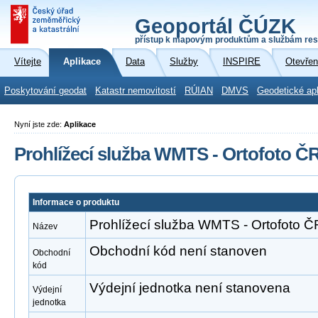
Geoportál ČÚZK
přístup k mapovým produktům a službám res
Vítejte
Aplikace
Data
Služby
INSPIRE
Otevřen
Poskytování geodat
Katastr nemovitostí
RÚIAN
DMVS
Geodetické ap
Nyní jste zde:
Aplikace
Prohlížecí služba WMTS - Ortofoto Č
Informace o produktu
Prohlížecí služba WMTS - Ortofoto Č
Název
Obchodní kód není stanoven
Obchodní
kód
Výdejní jednotka není stanovena
Výdejní
jednotka