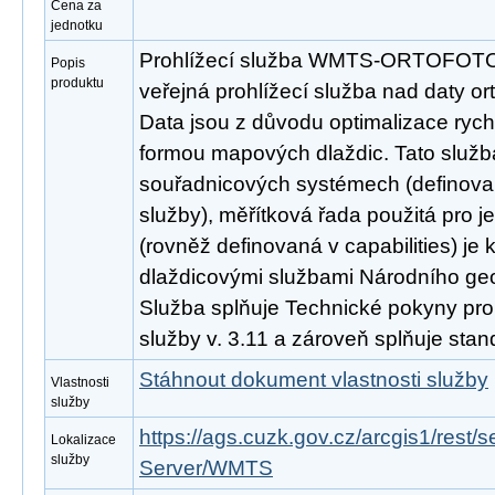
Cena za
jednotku
Prohlížecí služba WMTS-ORTOFOTO 
Popis
produktu
veřejná prohlížecí služba nad daty or
Data jsou z důvodu optimalizace rych
formou mapových dlaždic. Tato služb
souřadnicových systémech (definovan
služby), měřítková řada použitá pro j
(rovněž definovaná v capabilities) je 
dlaždicovými službami Národního ge
Služba splňuje Technické pokyny pro
služby v. 3.11 a zároveň splňuje st
Stáhnout dokument vlastnosti služby
Vlastnosti
služby
https://ags.cuzk.gov.cz/arcgis1/re
Lokalizace
služby
Server/WMTS