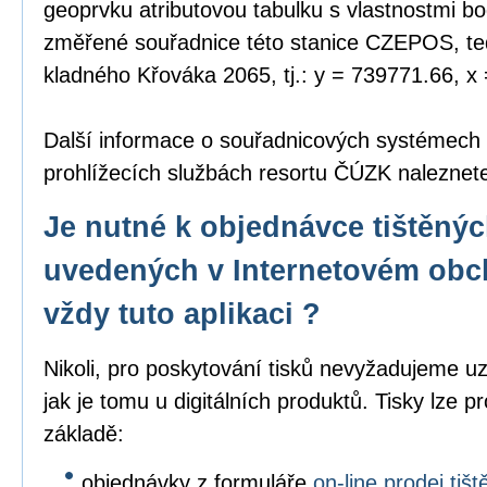
geoprvku atributovou tabulku s vlastnostmi bo
změřené souřadnice této stanice CZEPOS, tedy
kladného Křováka 2065, tj.: y = 739771.66, x
Další informace o souřadnicových systémech
prohlížecích službách resortu ČÚZK nalezne
Je nutné k objednávce tištěný
uvedených v Internetovém obc
vždy tuto aplikaci ?
Nikoli, pro poskytování tisků nevyžadujeme uz
jak je tomu u digitálních produktů. Tisky lze p
základě:
objednávky z formuláře
on-line prodej ti