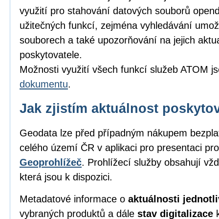
využití pro stahování datových souborů opend
užitečných funkcí, zejména vyhledávání umožňu
souborech a také upozorňování na jejich aktu
poskytovatele.
Možnosti využití všech funkcí služeb ATOM j
dokumentu
.
Jak zjistím aktuálnost poskyt
Geodata lze před případným nákupem bezpl
celého území ČR v aplikaci pro presentaci pro
Geoprohlížeč
. Prohlížecí služby obsahují vž
která jsou k dispozici.
Metadatové informace o
aktuálnosti jednot
vybraných produktů a dále
stav digitalizace
k