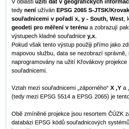
V oblasti
užití dat v geografických informa
tedy
není
užíván
EPSG 2065 S-JTSK/Krovak
souřadnicemi v pořadí x, y - South, West
, 
geodeti pro měření v terénu
a zobrazují pak
výstupech kladné souřadnice
y,x
.
Pokud však tento výstup použiji přímo jako zdr
mapovou službu, data se nezobrazí správně, 
naprogramovány na užití Křovákovy projekce
souřadnicemi.
Vztah mezi souřadnicemi „záporného“
X ,Y
a 
(tedy mezi EPSG 5514 a EPSG 2065) je tent
Obě zmíněné projekce jsou resortem ČÚZK zap
databázi EPSG kódů souřadnicových systémů 