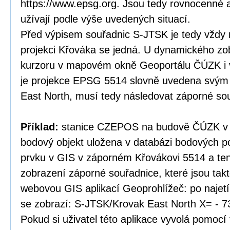
https://www.epsg.org. Jsou tedy rovnocenné a
užívají podle výše uvedených situací.
Před výpisem souřadnic S-JTSK je tedy vždy 
projekci Křováka se jedná. U dynamického zo
kurzoru v mapovém okně Geoportálu ČÚZK i v
je projekce EPSG 5514 slovně uvedena svý
East North, musí tedy následovat záporné so
Příklad:
stanice CZEPOS na budově ČÚZK v P
bodový objekt uložena v databázi bodových po
prvku v GIS v záporném Křovákovi 5514 a te
zobrazení záporné souřadnice, které jsou tak
webovou GIS aplikací Geoprohlížeč: po najet
se zobrazí: S-JTSK/Krovak East North X= - 7
Pokud si uživatel této aplikace vyvolá pomocí