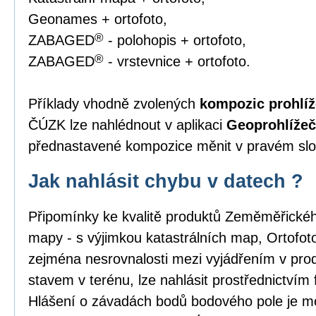
Geonames + ortofoto,
®
ZABAGED
- polohopis + ortofoto,
®
ZABAGED
- vrstevnice + ortofoto.
Příklady vhodně zvolených
kompozic prohlíž
ČÚZK lze nahlédnout v aplikaci
Geoprohlížeč
přednastavené kompozice měnit v pravém slou
Jak nahlásit chybu v datech ?
Připomínky ke kvalitě produktů Zeměměřick
mapy - s výjimkou katastrálních map, Ortofo
zejména nesrovnalosti mezi vyjádřením v pro
stavem v terénu, lze nahlásit prostřednictvím
Hlášení o závadách bodů bodového pole je m