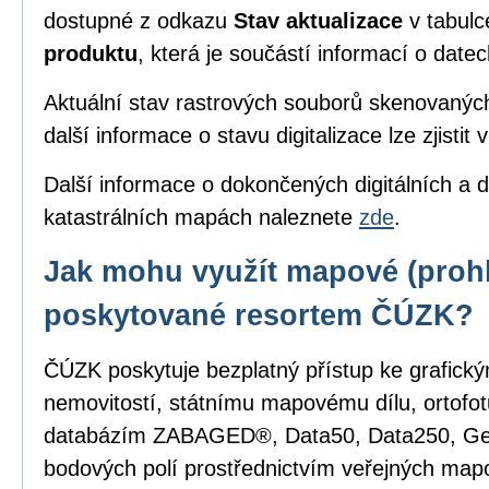
dostupné z odkazu
Stav aktualizace
v tabul
produktu
, která je součástí informací o date
Aktuální stav rastrových souborů skenovanýc
další informace o stavu digitalizace lze zjistit 
Další informace o dokončených digitálních a d
katastrálních mapách naleznete
zde
.
Jak mohu využít mapové (prohl
poskytované resortem ČÚZK?
ČÚZK poskytuje bezplatný přístup ke grafick
nemovitostí, státnímu mapovému dílu, ortofot
databázím ZABAGED®, Data50, Data250, G
bodových polí prostřednictvím veřejných mapo