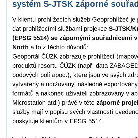
systém S-JTSK záporné souřa
V klientu prohlížecích služeb Geoprohlížeč je
dat prohlížecími službami projekce
S-JTSK/Kr
(EPSG 5514) se zápornými souřadnicemi v p
North
a to z těchto důvodů:
Geoportál ČÚZK zobrazuje prohlížecí (mapové)
produktů resortu ČÚZK (např. data ZABAGE
bodových polí apod.), které jsou ve svých zd
vytvářeny a udržovány, následně exportován
formátů a nakonec uživateli zobrazovány v ap
Microstation atd.) právě v této
záporné proje
služby mají v popisu svých vlastností uveden
poskytuje klientům v EPSG 5514.