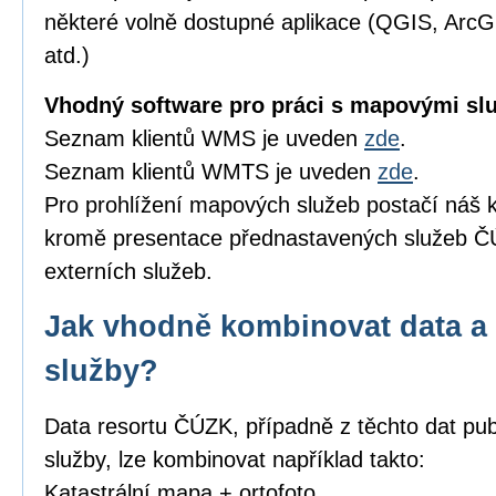
některé volně dostupné aplikace (QGIS, Arc
atd.)
Vhodný software pro práci s mapovými sl
Seznam klientů WMS je uveden
zde
.
Seznam klientů WMTS je uveden
zde
.
Pro prohlížení mapových služeb postačí náš k
kromě presentace přednastavených služeb ČÚ
externích služeb.
Jak vhodně kombinovat data a 
služby?
Data resortu ČÚZK, případně z těchto dat pub
služby, lze kombinovat například takto:
Katastrální mapa + ortofoto,