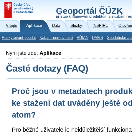
Geoportál ČÚZK
přístup k mapovým produktům a službám res
Vítejte
Aplikace
Data
Služby
INSPIRE
Otevřen
Poskytování geodat
Katastr nemovitostí
RÚIAN
DMVS
Geodetické ap
Nyní jste zde:
Aplikace
Časté dotazy (FAQ)
Proč jsou v metadatech produk
ke stažení dat uváděny ještě o
atom?
Pro běžné uživatele je nejdůležitější funkcion