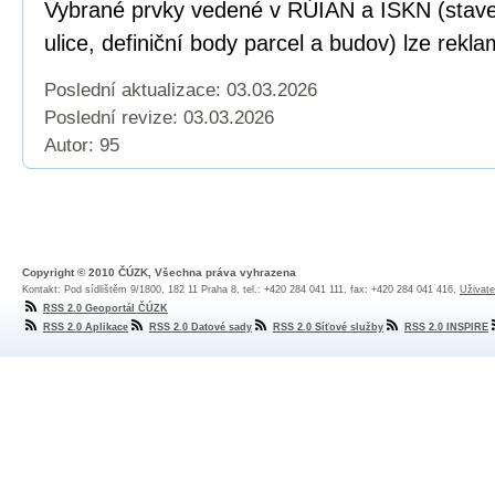
Vybrané prvky vedené v RÚIAN a ISKN (staveb
ulice, definiční body parcel a budov) lze rekl
Poslední aktualizace: 03.03.2026
Poslední revize:
03.03.2026
Autor: 95
Copyright © 2010 ČÚZK, Všechna práva vyhrazena
Kontakt: Pod sídlištěm 9/1800, 182 11 Praha 8, tel.: +420 284 041 111, fax: +420 284 041 416,
Uživate
RSS 2.0 Geoportál ČÚZK
RSS 2.0 Aplikace
RSS 2.0 Datové sady
RSS 2.0 Síťové služby
RSS 2.0 INSPIRE