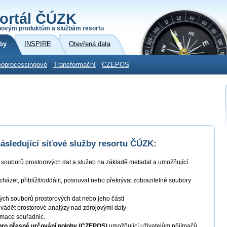
ortál ČÚZK
povým produktům a službám resortu
by
INSPIRE
Otevřená data
oprocessingové
Transformační
CZEPOS
sledující síťové služby resortu ČÚZK:
í souborů prostorových dat a služeb na základě metadat a umožňující
ocházet, přiblížit/oddálit, posouvat nebo překrývat zobrazitelné soubory
ných souborů prostorových dat nebo jeho částí
ovádět prostorové analýzy nad zdrojovými daty
ormace souřadnic.
 pro přesné určování polohy (CZEPOS)
umožňující uživatelům přijímačů