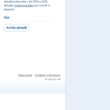
aktualizována daty z let 2024 a 2025.
Aktuální
souborová data
jsou rovněž k
dispozici.
Více
Archiv aktualit
Mapa stránek
Prohlášení o přístupnosti
IP: 216.73.217.139