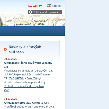
Česky
English
Přihlášení do aplikací
Novinky o síťových
službách
30.07.2026
Aktualizace Přehledové webové mapy
ČR
V souvislosti s aktualizací zdrojových dat
digitálních geografických modelů území
ČR:
ZABAGED®
a
Data250
byl
aktualizován obsah mapové služby
Přehledová mapa České republiky
.
Více
24.07.2026
Aktualizace produktu Ortofoto CIR
Prohlížecí služba WMS - ortofoto CIR
byla