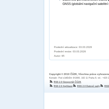
GNSS (globální navigační satelitn
Poslední aktualizace: 03.03.2026
Poslední revize:
03.03.2026
Autor: 95
Copyright © 2010 ČÚZK, Všechna práva vyhrazen
Kontakt: Pod sídlištěm 9/1800, 182 11 Praha 8, tel.: +420
RSS 2.0 Geoportál ČÚZK
RSS 2.0 Aplikace
RSS 2.0 Datové sady
RSS