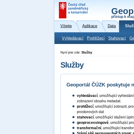
Geop
přístup k ma
Vítejte
Aplikace
Data
Služ
Vyhledávací
Prohlížecí
Stahovací
Ge
Nyní jste zde:
Služby
Služby
Geoportál ČÚZK poskytuje ná
vyhledávací
, umožňující vyhledán
zobrazení obsahu metadat.
prohlížecí
, umožňující zobrazit, pr
prostorových dat
stahovací
, umožňující stažení úpl
geoprocessingové
, umožňující pr
transformační
, umožňující transf
Státní sítě permanentních stanic