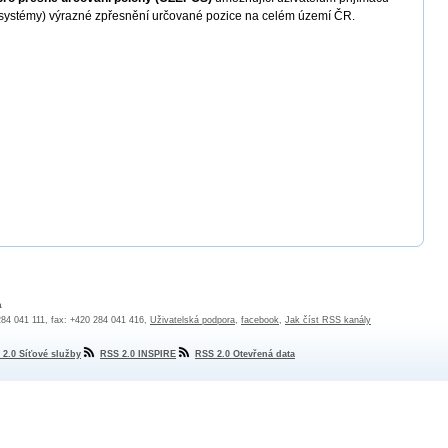
í systémy) výrazné zpřesnění určované pozice na celém území ČR.
a
 284 041 111, fax: +420 284 041 416,
Uživatelská podpora
,
facebook
,
Jak číst RSS kanály
 2.0 Síťové služby
RSS 2.0 INSPIRE
RSS 2.0 Otevřená data