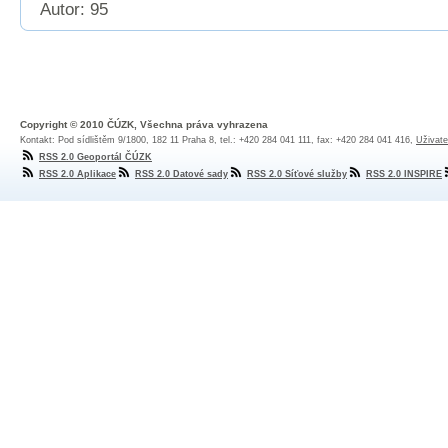
Autor: 95
Copyright © 2010 ČÚZK, Všechna práva vyhrazena
Kontakt: Pod sídlištěm 9/1800, 182 11 Praha 8, tel.: +420 284 041 111, fax: +420 284 041 416,
Uživate
RSS 2.0 Geoportál ČÚZK
RSS 2.0 Aplikace
RSS 2.0 Datové sady
RSS 2.0 Síťové služby
RSS 2.0 INSPIRE