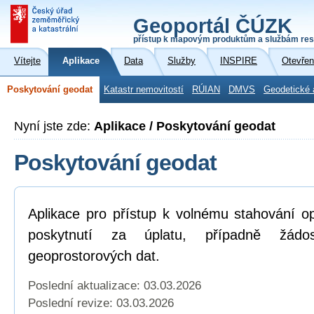
Geoportál ČÚZK
přístup k mapovým produktům a službám res
Vítejte
Aplikace
Data
Služby
INSPIRE
Otevřen
Poskytování geodat
Katastr nemovitostí
RÚIAN
DMVS
Geodetické 
Nyní jste zde:
Aplikace / Poskytování geodat
Poskytování geodat
Aplikace pro přístup k volnému stahování o
poskytnutí za úplatu, případně žád
geoprostorových dat.
Poslední aktualizace: 03.03.2026
Poslední revize:
03.03.2026