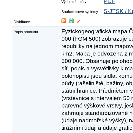
PDF
Výdejní formáty
S-JTSK / K
Souřadnicové systémy
Distribuce
Fyzickogeografická mapa Če
Popis produktu
000 (FGM 500) zobrazuje c
republiky na jednom mapovém
km2. Mapa je odvozena z m
500 000. Obsahuje polohop
síť, popis a vysvětlivky k 
polohopisu jsou sídla, komu
půdy (rašeliniště, bažiny, o
státní hranice. Předmětem vý
(vrstevnice s intervalem 50
barevné výškové vrstvy, jes
zahrnuje standardizované n
(údaje nadmořské výšky), n
tirážními údaji a údaje graf