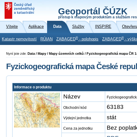
Geoportál ČÚZK
přístup k mapovým produktům a službám res
Vítejte
Aplikace
Data
Služby
INSPIRE
Otevřen
®
®
Katastr nemovitostí
RÚIAN
ZABAGED
- polohopis
ZABAGED
- výšk
Nyní jste zde:
Data / Mapy / Mapy územních celků / Fyzickogeografická mapa ČR 1
Fyzickogeografická mapa České republ
Informace o produktu
Název
Fyzickogeografick
63183
Obchodní kód
stát
Výdejní jednotka
Bez poplat
Cena za jednotku