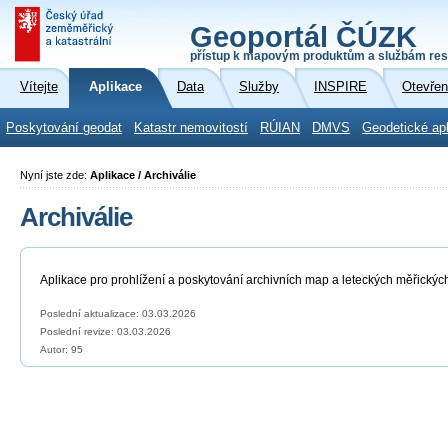
Geoportál ČÚZK
přístup k mapovým produktům a službám res
Vítejte
Aplikace
Data
Služby
INSPIRE
Otevřen
Poskytování geodat
Katastr nemovitostí
RÚIAN
DMVS
Geodetické ap
Nyní jste zde:
Aplikace / Archiválie
Archiválie
Aplikace pro prohlížení a poskytování archivních map a leteckých měřickýc
Poslední aktualizace: 03.03.2026
Poslední revize:
03.03.2026
Autor: 95