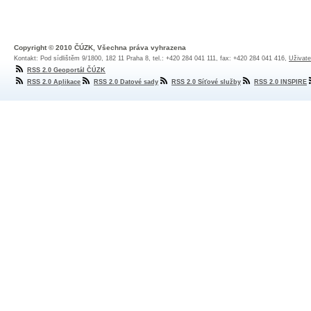
Copyright © 2010 ČÚZK, Všechna práva vyhrazena
Kontakt: Pod sídlištěm 9/1800, 182 11 Praha 8, tel.: +420 284 041 111, fax: +420 284 041 416,
Uživate
RSS 2.0 Geoportál ČÚZK
RSS 2.0 Aplikace
RSS 2.0 Datové sady
RSS 2.0 Síťové služby
RSS 2.0 INSPIRE