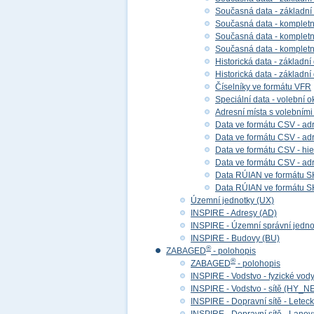
Současná data - základní
Současná data - kompletní
Současná data - kompletní 
Současná data - kompletn
Historická data - základní
Historická data - základní
Číselníky ve formátu VFR
Speciální data - volební ok
Adresní místa s volebními
Data ve formátu CSV - adr
Data ve formátu CSV - adre
Data ve formátu CSV - hier
Data ve formátu CSV - adr
Data RÚIAN ve formátu S
Data RÚIAN ve formátu SH
Územní jednotky (UX)
INSPIRE - Adresy (AD)
INSPIRE - Územní správní jedno
INSPIRE - Budovy (BU)
®
ZABAGED
- polohopis
®
ZABAGED
- polohopis
INSPIRE - Vodstvo - fyzické vod
INSPIRE - Vodstvo - sítě (HY_N
INSPIRE - Dopravní sítě - Lete