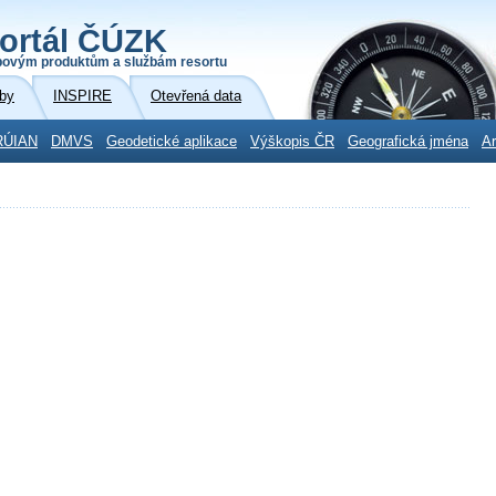
ortál ČÚZK
povým produktům a službám resortu
by
INSPIRE
Otevřená data
RÚIAN
DMVS
Geodetické aplikace
Výškopis ČR
Geografická jména
Ar