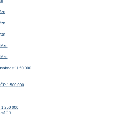
zn
Mzn
Mzn
Mzn
TMzn
TMzn
ůsobností 1:50 000
 ČR 1:500 000
í 1:250 000
zemí ČR