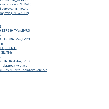
ová dráha (TN_CABLE)
niční doprava (TN_RAIL)
iční doprava (TN_ROAD)
ní doprava (TN_WATER)
G
5G ETRS89-TMzn,EVRS
G
4G ETRS89-TMzn,EVRS
ice
ID (EL GRID)
 (EL TIN)
G
1G ETRS89-TMzn,EVRS
- obrazová korelace
/ETRS89-TMzn - obrazová korelace