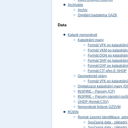
Archiválie
Archiv
Digitální badatelna ÚAZK
Data
Katastr nemovitostí
Katastrální mapy
Formát VFK po katastráln
Formát VKM po katastráln
Formát DGN po katastrál
Formát SHP po katastráln
Formát DXF po katastráln
Formát CIT přes E-SHOP
Geometrické plány
Formát VFK po katastráln
Digitalizace katastrální mapy (D
INSPIRE – Parcely (CP)
INSPIRE – Parcely národní rozš
ÚHDP (formát CSV)
Nemovitosti řešené ÚZSVM
RÚIAN
Registr územní identifikace, adr
Současná data - základní 
Současná data - základní 