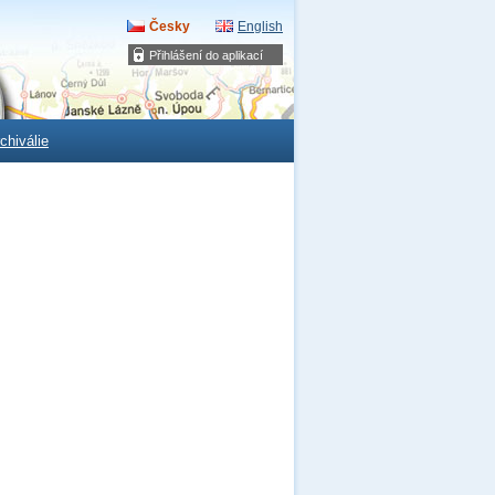
Česky
English
Přihlášení do aplikací
chiválie