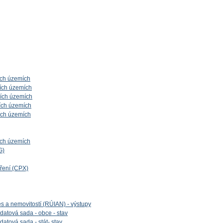
ích územích
ích územích
ních územích
ích územích
ích územích
ích územích
G)
íření (CPX)
es a nemovitostí (RÚIAN) - výstupy
datová sada - obce - stav
datová sada - stát- stav