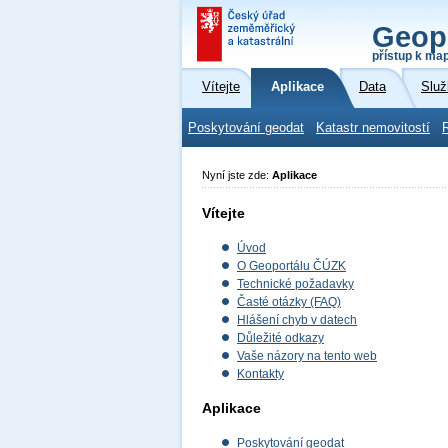
Geop
přístup k ma
Vítejte
Aplikace
Data
Služ
Poskytování geodat
Katastr nemovitostí
Nyní jste zde:
Aplikace
Vítejte
Úvod
O Geoportálu ČÚZK
Technické požadavky
Časté otázky (FAQ)
Hlášení chyb v datech
Důležité odkazy
Vaše názory na tento web
Kontakty
Aplikace
Poskytování geodat