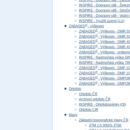
INSPIRE - Dopravní sítě - Lan
INSPIRE - Dopravní sítě - Želez
INSPIRE - Dopravní sítě - Siln
INSPIRE - Dopravní sítě - Vod
INSPIRE - Využití území (LU)
®
ZABAGED
- výškopis
®
ZABAGED
- Výškopis - DMR 5
®
ZABAGED
- Výškopis - DMR 
®
ZABAGED
- Výškopis - DMR 4
®
ZABAGED
- Výškopis - DMR 
®
ZABAGED
- Výškopis - vrstevn
INSPIRE - Nadmořská výška GR
INSPIRE - Nadmořská výška TIN
®
ZABAGED
- Výškopis - DMP 1
®
ZABAGED
- Výškopis - DMP 
®
ZABAGED
- Výškopis - DMPOK 
®
ZABAGED
- Výškopis - DMPOK
Ortofoto
Ortofoto ČR
Archivní ortofoto ČR
INSPIRE - Ortofotosnímky (OI)
Ortofoto CIR
Mapy
Základní topografické mapy ČR
ZTM 1:5 000/S-JTSK