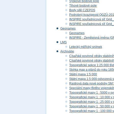
Výškové bodové pole
Tíhové bodové pole
Body sítě CZEPOS
Podrobný kvazigeoid QGZÚ-20
INSPIRE souřadnicová síť Gri
INSPIRE souřadnicová síť Gr
Geonames
Geonames
INSPIRE - Zeměpisná jména (G
LMS
Letecký měřický snímek
Archiválie
Císařské povinné otisky stabilní
Císařské povinné otisky stabilní
Topografické sekce 1:25 000 tř
Sbírka map a plánů do roku 185
Státní mapa 1:5 000
Státní mapa 1:5 000-odvozená s
Rastrová data nové podoby SM 
Speciální mapy třetího vojensk
Topografické mapy 1 : 5000 v s
Topografické mapy 1 : 10 000 v
Topografické mapy 1 : 25 000 v
Topografické mapy 1 : 50 000 v
Topografické mapy 1 : 100 000 