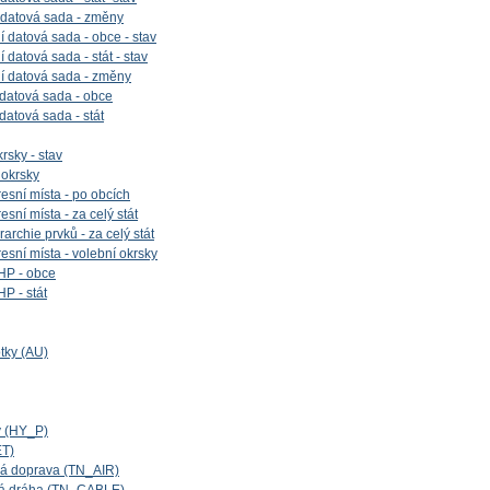
 datová sada - změny
 datová sada - obce - stav
datová sada - stát - stav
í datová sada - změny
 datová sada - obce
 datová sada - stát
rsky - stav
 okrsky
esní místa - po obcích
sní místa - za celý stát
archie prvků - za celý stát
esní místa - volební okrsky
HP - obce
P - stát
tky (AU)
y (HY_P)
ET)
cká doprava (TN_AIR)