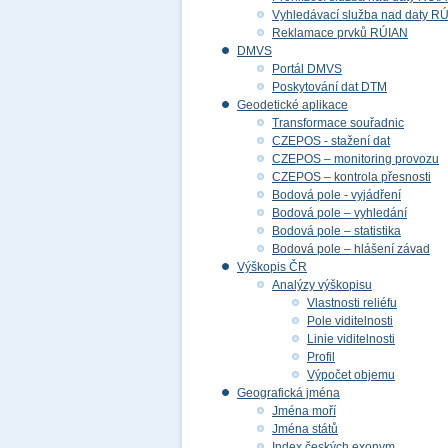
Vyhledávací služba nad daty R
Reklamace prvků RÚIAN
DMVS
Portál DMVS
Poskytování dat DTM
Geodetické aplikace
Transformace souřadnic
CZEPOS - stažení dat
CZEPOS – monitoring provozu
CZEPOS – kontrola přesnosti
Bodová pole - vyjádření
Bodová pole – vyhledání
Bodová pole – statistika
Bodová pole – hlášení závad
Výškopis ČR
Analýzy výškopisu
Vlastnosti reliéfu
Pole viditelnosti
Linie viditelnosti
Profil
Výpočet objemu
Geografická jména
Jména moří
Jména států
Index českých exonym