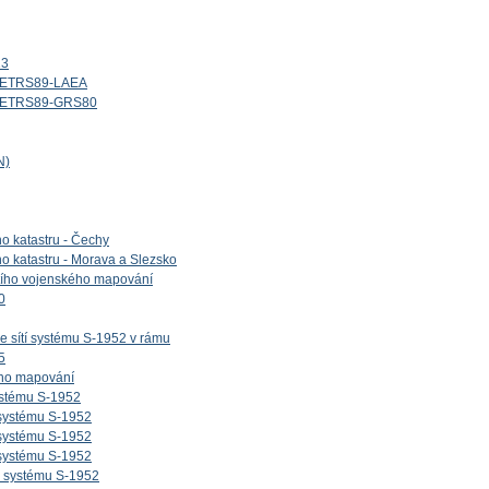
13
d_ETRS89-LAEA
id_ETRS89-GRS80
N)
ho katastru - Čechy
ho katastru - Morava a Slezsko
etího vojenského mapování
0
e sítí systému S-1952 v rámu
5
ého mapování
ystému S-1952
 systému S-1952
 systému S-1952
 systému S-1952
v systému S-1952