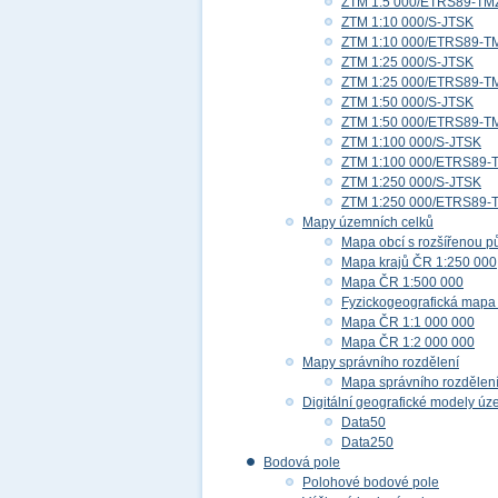
ZTM 1:5 000/ETRS89-TM
ZTM 1:10 000/S-JTSK
ZTM 1:10 000/ETRS89-T
ZTM 1:25 000/S-JTSK
ZTM 1:25 000/ETRS89-T
ZTM 1:50 000/S-JTSK
ZTM 1:50 000/ETRS89-T
ZTM 1:100 000/S-JTSK
ZTM 1:100 000/ETRS89-
ZTM 1:250 000/S-JTSK
ZTM 1:250 000/ETRS89-
Mapy územních celků
Mapa obcí s rozšířenou p
Mapa krajů ČR 1:250 000
Mapa ČR 1:500 000
Fyzickogeografická mapa
Mapa ČR 1:1 000 000
Mapa ČR 1:2 000 000
Mapy správního rozdělení
Mapa správního rozdělen
Digitální geografické modely ú
Data50
Data250
Bodová pole
Polohové bodové pole