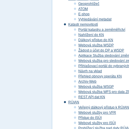
Geoprohlížeč
ATOM
E-shop
Vyhledávání metadat
Katastr nemovitostí
Portál katastru a zeměměřictví
Nahlížení do KN
Dálkový přístup do KN
Webová služba WSDP
Žádost o účet do DP a WSDP
Aplikace Služba sledování změ
Webová služba pro sledování z
Přihlašovací portál do vybraných
Návrh na vklad
Přehled obnovy operátu KN
Archiv-Web
Webová služba WSGP
Webová služba WFS pro data 
REST API dat KN
RÚIAN
Veřejný dálkový přístup k RÚIAN
Webové služby pro VFR
Přístup do ISÚI
Webové služby pro ISÚI
Prohlížecí služba nad daty RÚI