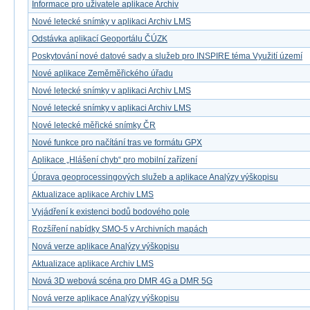
Informace pro uživatele aplikace Archiv
Nové letecké snímky v aplikaci Archiv LMS
Odstávka aplikací Geoportálu ČÚZK
Poskytování nové datové sady a služeb pro INSPIRE téma Využití území
Nové aplikace Zeměměřického úřadu
Nové letecké snímky v aplikaci Archiv LMS
Nové letecké snímky v aplikaci Archiv LMS
Nové letecké měřické snímky ČR
Nové funkce pro načítání tras ve formátu GPX
Aplikace „Hlášení chyb“ pro mobilní zařízení
Úprava geoprocessingových služeb a aplikace Analýzy výškopisu
Aktualizace aplikace Archiv LMS
Vyjádření k existenci bodů bodového pole
Rozšíření nabídky SMO-5 v Archivních mapách
Nová verze aplikace Analýzy výškopisu
Aktualizace aplikace Archiv LMS
Nová 3D webová scéna pro DMR 4G a DMR 5G
Nová verze aplikace Analýzy výškopisu