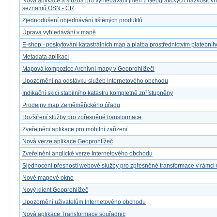
Nová aplikace a služba pro vyhledávání jmen z Geografických názvoslov
seznamů OSN - ČR
Zjednodušení objednávání tištěných produktů
Úprava vyhledávání v mapě
E-shop - poskytování katastrálních map a platba prostřednictvím platebníh
Metadata aplikací
Mapová kompozice Archivní mapy v Geoprohlížeči
Upozornění na odstávku služeb Internetového obchodu
Indikační skici stabilního katastru kompletně zpřístupněny
Prodejny map Zeměměřického úřadu
Rozšíření služby pro zpřesněné transformace
Zveřejnění aplikace pro mobilní zařízení
Nová verze aplikace Geoprohlížeč
Zveřejnění anglické verze Internetového obchodu
Sjednocení přesnosti webové služby pro zpřesněné transformace v rámci
Nové mapové okno
Nový klient Geoprohlížeč
Upozornění uživatelům Internetového obchodu
Nová aplikace Transformace souřadnic