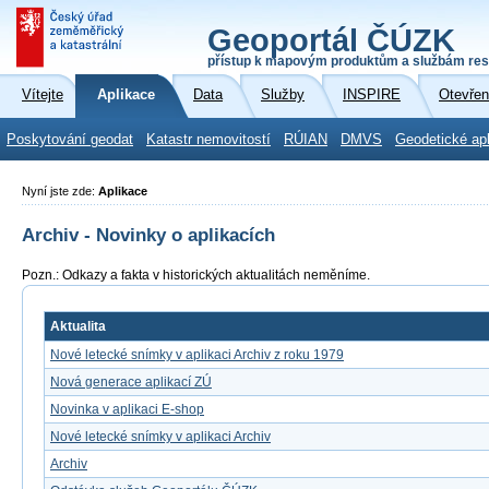
Geoportál ČÚZK
přístup k mapovým produktům a službám res
Vítejte
Aplikace
Data
Služby
INSPIRE
Otevřen
Poskytování geodat
Katastr nemovitostí
RÚIAN
DMVS
Geodetické ap
Nyní jste zde:
Aplikace
Archiv - Novinky o aplikacích
Pozn.: Odkazy a fakta v historických aktualitách neměníme.
Aktualita
Nové letecké snímky v aplikaci Archiv z roku 1979
Nová generace aplikací ZÚ
Novinka v aplikaci E-shop
Nové letecké snímky v aplikaci Archiv
Archiv