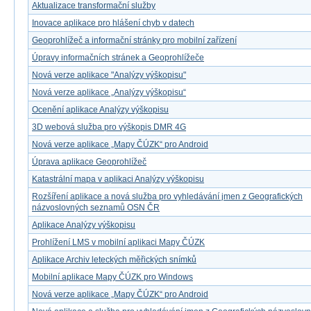
Aktualizace transformační služby
Inovace aplikace pro hlášení chyb v datech
Geoprohlížeč a informační stránky pro mobilní zařízení
Úpravy informačních stránek a Geoprohlížeče
Nová verze aplikace "Analýzy výškopisu"
Nová verze aplikace „Analýzy výškopisu“
Ocenění aplikace Analýzy výškopisu
3D webová služba pro výškopis DMR 4G
Nová verze aplikace „Mapy ČÚZK“ pro Android
Úprava aplikace Geoprohlížeč
Katastrální mapa v aplikaci Analýzy výškopisu
Rozšíření aplikace a nová služba pro vyhledávání jmen z Geografických
názvoslovných seznamů OSN ČR
Aplikace Analýzy výškopisu
Prohlížení LMS v mobilní aplikaci Mapy ČÚZK
Aplikace Archiv leteckých měřických snímků
Mobilní aplikace Mapy ČÚZK pro Windows
Nová verze aplikace „Mapy ČÚZK“ pro Android