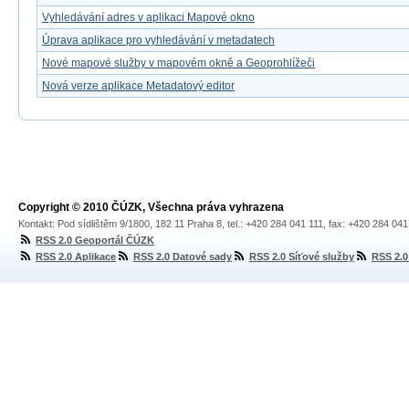
Vyhledávání adres v aplikaci Mapové okno
Úprava aplikace pro vyhledávání v metadatech
Nové mapové služby v mapovém okně a Geoprohlížeči
Nová verze aplikace Metadatový editor
Copyright © 2010 ČÚZK, Všechna práva vyhrazena
Kontakt: Pod sídlištěm 9/1800, 182 11 Praha 8, tel.: +420 284 041 111, fax: +420 284 04
RSS 2.0 Geoportál ČÚZK
RSS 2.0 Aplikace
RSS 2.0 Datové sady
RSS 2.0 Síťové služby
RSS 2.0