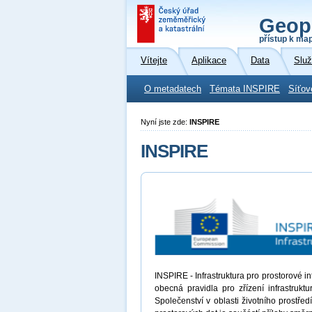
Geop
přístup k ma
Vítejte
Aplikace
Data
Slu
O metadatech
Témata INSPIRE
Síťov
Nyní jste zde:
INSPIRE
INSPIRE
INSPIRE - Infrastruktura pro prostorové 
obecná pravidla pro zřízení infrastrukt
Společenství v oblasti životního prostřed