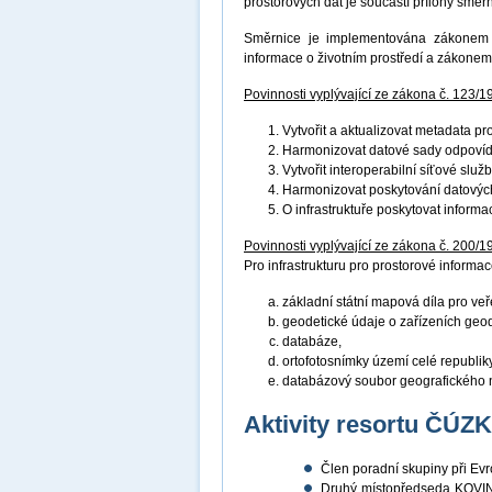
prostorových dat je součástí přílohy směr
Směrnice je implementována zákonem č
informace o životním prostředí a zákonem
Povinnosti vyplývající ze zákona č. 123/1
Vytvořit a aktualizovat metadata p
Harmonizovat datové sady odpovíd
Vytvořit interoperabilní síťové služ
Harmonizovat poskytování datových
O infrastruktuře poskytovat inform
Povinnosti vyplývající ze zákona č. 200/1
Pro infrastrukturu pro prostorové informace
základní státní mapová díla pro veř
geodetické údaje o zařízeních geo
databáze,
ortofotosnímky území celé republiky
databázový soubor geografického 
Aktivity resortu ČÚZ
Člen poradní skupiny při E
Druhý místopředseda KOVIN 