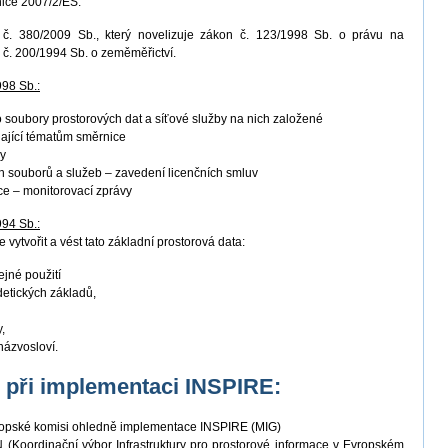
nice 2007/2/ES.
. 380/2009 Sb., který novelizuje zákon č. 123/1998 Sb. o právu na
 č. 200/1994 Sb. o zeměměřictví.
998 Sb.:
ro soubory prostorových dat a síťové služby na nich založené
ající tématům směrnice
by
 souborů a služeb – zavedení licenčních smluv
ace – monitorovací zprávy
994 Sb.:
 vytvořit a vést tato základní prostorová data:
ejné použití
detických základů,
,
názvosloví.
K při implementaci INSPIRE:
vropské komisi ohledně implementace INSPIRE (MIG)
(Koordinační výbor Infrastruktury pro prostorové informace v Evropském