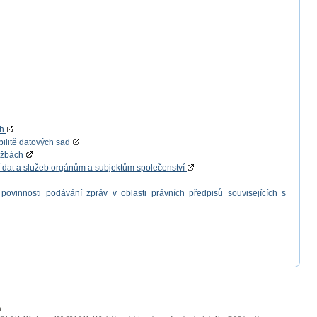
ch
bilitě datových sad
lužbách
í dat a služeb orgánům a subjektům společenství
povinnosti podávání zpráv v oblasti právních předpisů souvisejících s
a