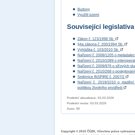
Budovy
Využití území
Související legislativa
Zákon č. 123/1998 Sb.
§4a zákona č. 200/1994 Sb.
Vyhláška č. 103/2010 Sb.
Nařízení č. 2008/1205 o metadate
Nařízení č. 2010/1089 o interopera
Nařízení č. 2009/976 o síťových s
Nařízení č. 2010/268 o poskytován
Směrnice INSPIRE č. 2007/2
Nařízení č. 2019/1010 o sladění 
politikou životního prostředí
Poslední aktualizace: 03.03.2026
Poslední revize:
03.03.2026
Autor: 95
Copyright © 2010 ČÚZK, Všechna práva vyhrazen