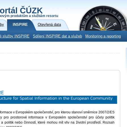
ortál ČÚZK
povým produktům a službám resortu
žby
INSPIRE
Otevřená data
é služby INSPIRE
Sdílení INSPIRE dat a služeb
Monitoring a reporting
informace v Evropském společenství, pro kterou stanoví směrnice 2007/2/ES
ury pro prostorové informace v Evropském společenství pro účely politik
í a politik nebo činností, které mohou mít vliv na životní prostředí. Rozsah