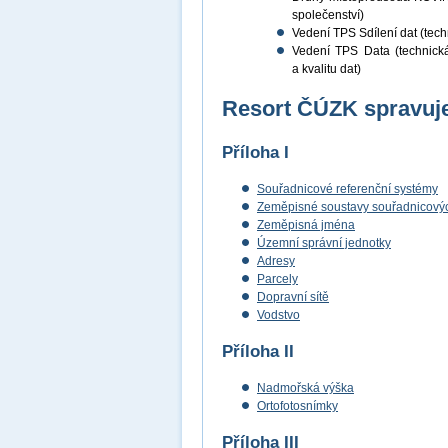
společenství)
Vedení TPS Sdílení dat (techn
Vedení TPS Data (technická 
a kvalitu dat)
Resort ČÚZK spravuje
Příloha I
Souřadnicové referenční systémy
Zeměpisné soustavy souřadnicových
Zeměpisná jména
Územní správní jednotky
Adresy
Parcely
Dopravní sítě
Vodstvo
Příloha II
Nadmořská výška
Ortofotosnímky
Příloha III