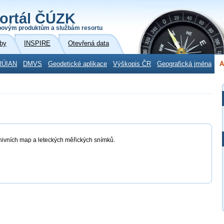
ortál ČÚZK
povým produktům a službám resortu
by
INSPIRE
Otevřená data
RÚIAN
DMVS
Geodetické aplikace
Výškopis ČR
Geografická jména
A
chivních map a leteckých měřických snímků.