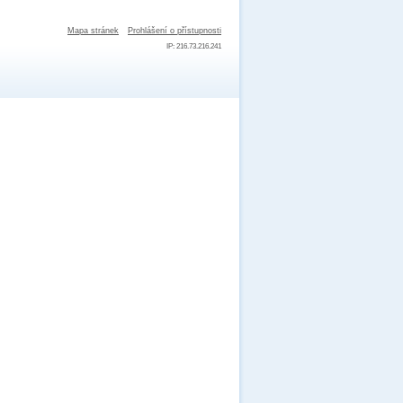
Mapa stránek
Prohlášení o přístupnosti
IP: 216.73.216.241