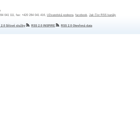
a
 284 041 111, fax: +420 284 041 416,
Uživatelská podpora
,
facebook
,
Jak číst RSS kanály
 2.0 Síťové služby
RSS 2.0 INSPIRE
RSS 2.0 Otevřená data