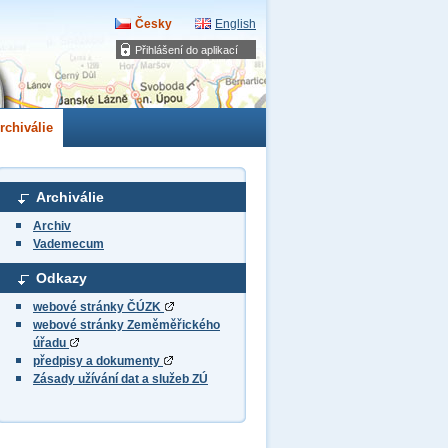
Česky
English
Přihlášení do aplikací
rchiválie
Archiválie
Archiv
Vademecum
Odkazy
webové stránky ČÚZK
webové stránky Zeměměřického
úřadu
předpisy a dokumenty
Zásady užívání dat a služeb ZÚ