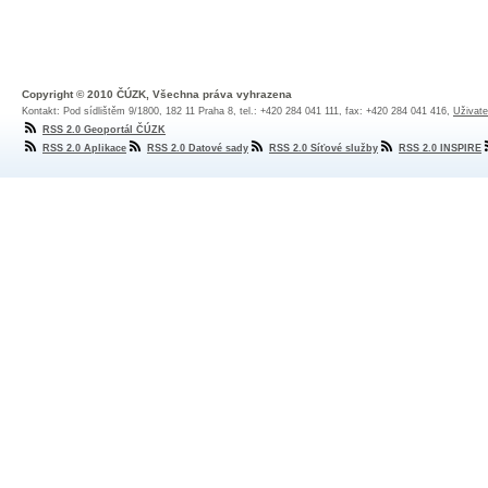
Copyright © 2010 ČÚZK, Všechna práva vyhrazena
Kontakt: Pod sídlištěm 9/1800, 182 11 Praha 8, tel.: +420 284 041 111, fax: +420 284 041 416,
Uživate
RSS 2.0 Geoportál ČÚZK
RSS 2.0 Aplikace
RSS 2.0 Datové sady
RSS 2.0 Síťové služby
RSS 2.0 INSPIRE