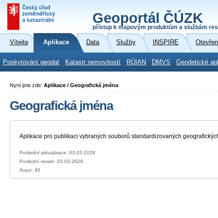
Geoportál ČÚZK
přístup k mapovým produktům a službám res
Vítejte
Aplikace
Data
Služby
INSPIRE
Otevřen
Poskytování geodat
Katastr nemovitostí
RÚIAN
DMVS
Geodetické ap
Nyní jste zde:
Aplikace / Geografická jména
Geografická jména
Aplikace pro publikaci vybraných souborů standardizovaných geografickýc
Poslední aktualizace: 03.03.2026
Poslední revize:
03.03.2026
Autor: 95