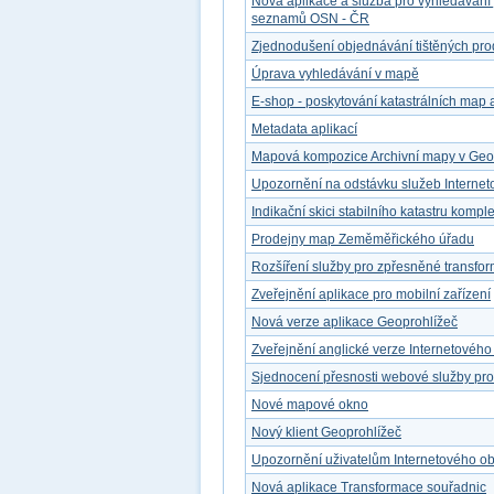
Nová aplikace a služba pro vyhledávání
seznamů OSN - ČR
Zjednodušení objednávání tištěných pro
Úprava vyhledávání v mapě
E-shop - poskytování katastrálních map a
Metadata aplikací
Mapová kompozice Archivní mapy v Geop
Upozornění na odstávku služeb Interne
Indikační skici stabilního katastru kompl
Prodejny map Zeměměřického úřadu
Rozšíření služby pro zpřesněné transfo
Zveřejnění aplikace pro mobilní zařízení
Nová verze aplikace Geoprohlížeč
Zveřejnění anglické verze Internetovéh
Sjednocení přesnosti webové služby pr
Nové mapové okno
Nový klient Geoprohlížeč
Upozornění uživatelům Internetového o
Nová aplikace Transformace souřadnic