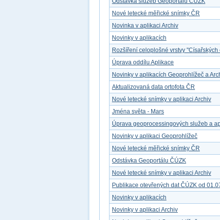
Odstávka služeb Geoportálu ČÚZK
Nové letecké měřické snímky ČR
Novinka v aplikaci Archiv
Novinky v aplikacích
Rozšíření celoplošné vrstvy "Císařských 
Úprava oddílu Aplikace
Novinky v aplikacích Geoprohlížeč a Arc
Aktualizovaná data ortofota ČR
Nové letecké snímky v aplikaci Archiv
Jména světa - Mars
Úprava geoprocessingových služeb a ap
Novinky v aplikaci Geoprohlížeč
Nové letecké měřické snímky ČR
Odstávka Geoportálu ČÚZK
Nové letecké snímky v aplikaci Archiv
Publikace otevřených dat ČÚZK od 01.0
Novinky v aplikacích
Novinky v aplikaci Archiv