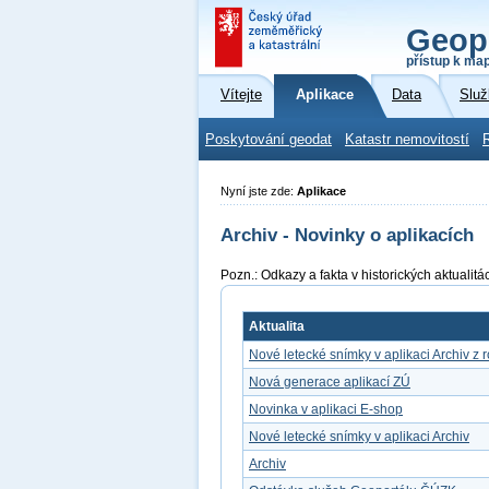
Geop
přístup k ma
Vítejte
Aplikace
Data
Služ
Poskytování geodat
Katastr nemovitostí
Nyní jste zde:
Aplikace
Archiv - Novinky o aplikacích
Pozn.: Odkazy a fakta v historických aktuali
Aktualita
Nové letecké snímky v aplikaci Archiv z 
Nová generace aplikací ZÚ
Novinka v aplikaci E-shop
Nové letecké snímky v aplikaci Archiv
Archiv