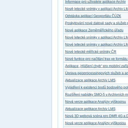
Informace pro uživatele aplikace Archiv
Nové letecké snímky v aplikaci Archiv L
Odstávka aplikací Geoportálu ČÚZK
Poskytování nové datové sady a služeb 
Nové aplikace Zeměměřického úřadu
Nové letecké snímky v aplikaci Archiv L
Nové letecké snímky v aplikaci Archiv L
Nové letecké měřické snímky ČR
Nové funkce pro načítání tras ve formát
Aplikace „Hlášení chyb“ pro mobilní zaří
Úprava geoprocessingových služeb a ap
Aktualizace aplikace Archiv LMS
Vyjádření k existenci bodů bodového po
Rozšíření nabídky SMO-5 v Archivních 
Nová verze aplikace Analýzy výškopisu
Aktualizace aplikace Archiv LMS
Nová 3D webová scéna pro DMR 4G a
Nová verze aplikace Analýzy výškopisu