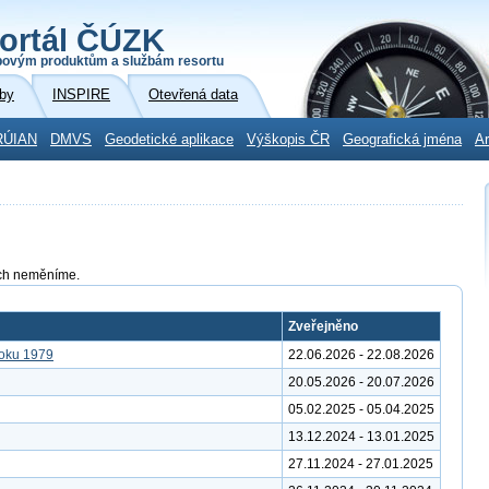
ortál ČÚZK
povým produktům a službám resortu
by
INSPIRE
Otevřená data
RÚIAN
DMVS
Geodetické aplikace
Výškopis ČR
Geografická jména
Ar
tách neměníme.
Zveřejněno
roku 1979
22.06.2026 - 22.08.2026
20.05.2026 - 20.07.2026
05.02.2025 - 05.04.2025
13.12.2024 - 13.01.2025
27.11.2024 - 27.01.2025