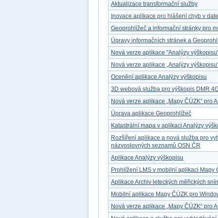
Aktualizace transformační služby
Inovace aplikace pro hlášení chyb v dat
Geoprohlížeč a informační stránky pro mo
Úpravy informačních stránek a Geoprohl
Nová verze aplikace "Analýzy výškopisu
Nová verze aplikace „Analýzy výškopisu
Ocenění aplikace Analýzy výškopisu
3D webová služba pro výškopis DMR 4
Nová verze aplikace „Mapy ČÚZK“ pro A
Úprava aplikace Geoprohlížeč
Katastrální mapa v aplikaci Analýzy výš
Rozšíření aplikace a nová služba pro v
názvoslovných seznamů OSN ČR
Aplikace Analýzy výškopisu
Prohlížení LMS v mobilní aplikaci Map
Aplikace Archiv leteckých měřických sn
Mobilní aplikace Mapy ČÚZK pro Windo
Nová verze aplikace „Mapy ČÚZK“ pro A