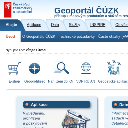
Geoportál ČÚZK
přístup k mapovým produktům a službám res
Vítejte
Aplikace
Data
Služby
INSPIRE
Otevře
Úvod
O Geoportálu ČÚZK
Technické požadavky
Časté otázky (FA
Nyní jste zde:
Vítejte / Úvod
E-shop
Geoprohlížeč
Nahlížení do KN
VDP RÚIAN
Geodetické aplika