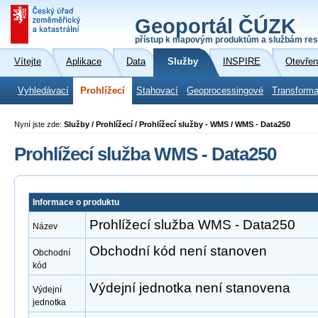
Geoportál ČÚZK
přístup k mapovým produktům a službám res
Vítejte
Aplikace
Data
Služby
INSPIRE
Otevřen
Vyhledávací
Prohlížecí
Stahovací
Geoprocessingové
Transforma
Nyní jste zde:
Služby / Prohlížecí / Prohlížecí služby - WMS / WMS - Data250
Prohlížecí služba WMS - Data250
Informace o produktu
Prohlížecí služba WMS - Data250
Název
Obchodní kód není stanoven
Obchodní
kód
Výdejní jednotka není stanovena
Výdejní
jednotka