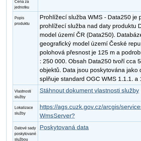
Cena za
jednotku
Prohlížecí služba WMS - Data250 je 
Popis
produktu
prohlížecí služba nad daty produktu D
model území ČR (Data250). Databáze 
geografický model území České repub
polohová přesnost je 125 m a podrob
: 250 000. Obsah Data250 tvoří cca 
objektů. Data jsou poskytována jako 
splňuje standard OGC WMS 1.1.1. a 1
Stáhnout dokument vlastnosti služby
Vlastnosti
služby
https://ags.cuzk.gov.cz/arcgis/serv
Lokalizace
služby
WmsServer?
Poskytovaná data
Datové sady
poskytované
službou