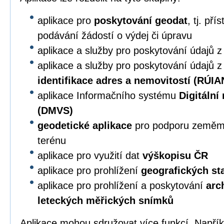
aplikace pro
poskytování geodat
, tj. př
podávání žádostí o výdej či úpravu
aplikace a služby pro poskytování údajů 
aplikace a služby pro poskytování údajů 
identifikace adres a nemovitostí (RÚIA
aplikace Informačního systému
Digitální
(DMVS)
geodetické aplikace
pro podporu zeměmě
terénu
aplikace pro využití dat
výškopisu ČR
aplikace pro prohlížení
geografických s
aplikace pro prohlížení a poskytování
arc
leteckých měřických snímků
Aplikace mohou sdružovat více funkcí. Napří