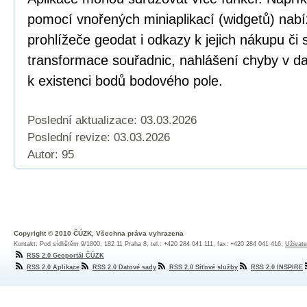
pomocí vnořených miniaplikací (widgetů) nabí
prohlížeče geodat i odkazy k jejich nákupu či
transformace souřadnic, nahlášení chyby v dat
k existenci bodů bodového pole.
Poslední aktualizace: 03.03.2026
Poslední revize:
03.03.2026
Autor: 95
Copyright © 2010 ČÚZK, Všechna práva vyhrazena
Kontakt: Pod sídlištěm 9/1800, 182 11 Praha 8, tel.: +420 284 041 111, fax: +420 284 041 416,
Uživate
RSS 2.0 Geoportál ČÚZK
RSS 2.0 Aplikace
RSS 2.0 Datové sady
RSS 2.0 Síťové služby
RSS 2.0 INSPIRE