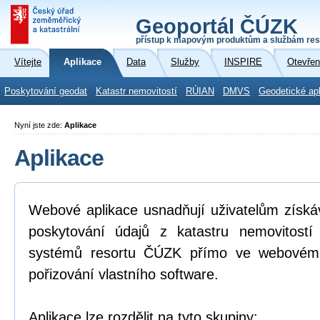
Geoportál ČÚZK
přístup k mapovým produktům a službám res
Vítejte
Aplikace
Data
Služby
INSPIRE
Otevřen
Poskytování geodat
Katastr nemovitostí
RÚIAN
DMVS
Geodetické ap
Nyní jste zde:
Aplikace
Aplikace
Webové aplikace usnadňují uživatelům získá
poskytování údajů z katastru nemovitostí
systémů resortu ČÚZK přímo ve webovém p
pořizování vlastního software.
Aplikace lze rozdělit na tyto skupiny: