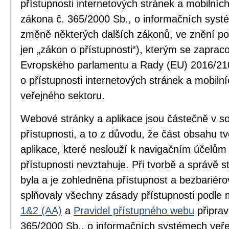
přístupnosti internetových stránek a mobilníc
zákona č. 365/2000 Sb., o informačních syst
změně některých dalších zákonů, ve znění po
jen „zákon o přístupnosti“), kterým se zapra
Evropského parlamentu a Rady (EU) 2016/210
o přístupnosti internetových stránek a mobilní
veřejného sektoru.
Webové stránky a aplikace jsou částečně v 
přístupnosti, a to z důvodu, že část obsahu 
aplikace, které neslouží k navigačním účelům
přístupnosti nevztahuje. Při tvorbě a správě
byla a je zohledněna přístupnost a bezbariér
splňovaly všechny zásady přístupnosti podle
1&2 (AA)
a
Pravidel přístupného webu
připrav
365/2000 Sb., o informačních systémech veře