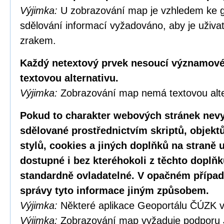
Výjimka:
U zobrazování map je vzhledem ke g
sdělování informací vyžadováno, aby je uživa
zrakem.
Každý netextový prvek nesoucí významové
textovou alternativu.
Výjimka:
Zobrazování map nemá textovou alte
Pokud to charakter webových stránek nevy
sdělované prostřednictvím skriptů, objekt
stylů, cookies a jiných doplňků na straně u
dostupné i bez kteréhokoli z těchto doplňk
standardně ovladatelné. V opačném případ
správy tyto informace jiným způsobem.
Výjimka:
Některé aplikace Geoportálu ČÚZK v
Výjimka:
Zobrazování map vyžaduje podporu 