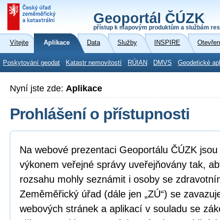
Geoportál ČÚZK
přístup k mapovým produktům a službám res
Vítejte
Aplikace
Data
Služby
INSPIRE
Otevřen
Poskytování geodat
Katastr nemovitostí
RÚIAN
DMVS
Geodetické ap
Nyní jste zde:
Aplikace
Prohlášení o přístupnosti
Na webové prezentaci Geoportálu ČÚZK jsou i
výkonem veřejné správy uveřejňovány tak, ab
rozsahu mohly seznámit i osoby se zdravotní
Zeměměřický úřad (dále jen „ZÚ“) se zavazuje
webových stránek a aplikací v souladu se zá