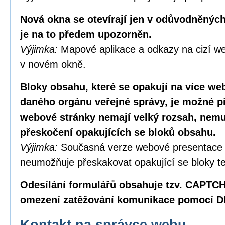
Nová okna se otevírají jen v odůvodněných
je na to předem upozorněn.
Výjimka:
Mapové aplikace a odkazy na cizí we
v novém okně.
Bloky obsahu, které se opakují na více w
daného orgánu veřejné správy, je možné p
webové stránky nemají velký rozsah, nemus
přeskočení opakujících se bloků obsahu.
Výjimka:
Současná verze webové presentace
neumožňuje přeskakovat opakující se bloky te
Odesílání formulářů obsahuje tzv. CAPTC
omezení zatěžování komunikace pomocí D
Kontakt na správce webu