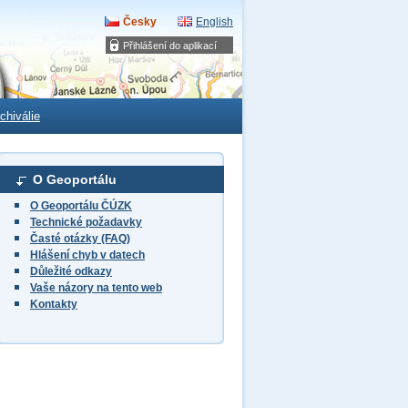
Česky
English
Přihlášení do aplikací
chiválie
O Geoportálu
O Geoportálu ČÚZK
Technické požadavky
Časté otázky (FAQ)
Hlášení chyb v datech
Důležité odkazy
Vaše názory na tento web
Kontakty