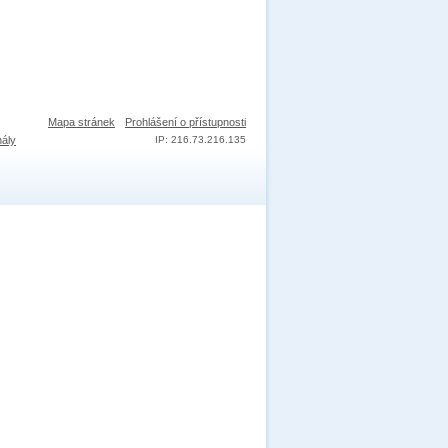
Mapa stránek
Prohlášení o přístupnosti
nály
IP: 216.73.216.135