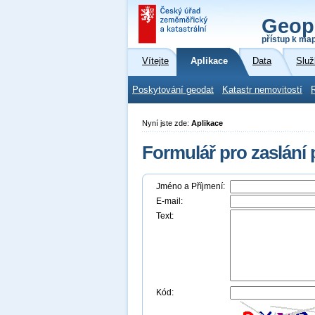
Geop
přístup k ma
Vítejte
Aplikace
Data
Služ
Poskytování geodat
Katastr nemovitostí
Nyní jste zde:
Aplikace
Formulář pro zaslání
Jméno a Příjmení:
E-mail:
Text:
Kód: