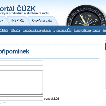
ortál ČÚZK
povým produktům a službám resortu
by
INSPIRE
Otevřená data
RÚIAN
DMVS
Geodetické aplikace
Výškopis ČR
Geografická jména
Ar
 připomínek
obnovit kód