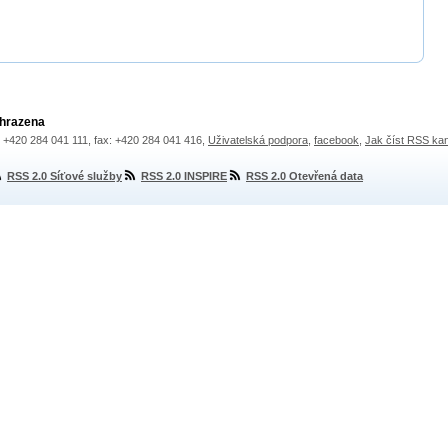
yhrazena
.: +420 284 041 111, fax: +420 284 041 416,
Uživatelská podpora
,
facebook
,
Jak číst RSS ka
RSS 2.0 Síťové služby
RSS 2.0 INSPIRE
RSS 2.0 Otevřená data