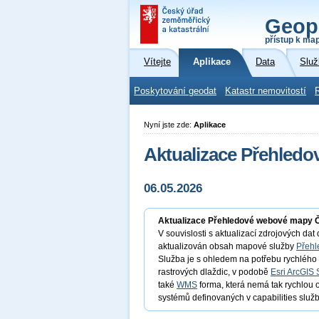
Geop
přístup k ma
Vítejte
Aplikace
Data
Služ
Poskytování geodat
Katastr nemovitostí
Nyní jste zde:
Aplikace
Aktualizace Přehled
06.05.2026
Aktualizace Přehledové webové mapy 
V souvislosti s aktualizací zdrojových da
aktualizován obsah mapové služby
Přehl
Služba je s ohledem na potřebu rychléh
rastrových dlaždic, v podobě
Esri ArcGIS 
také
WMS
forma, která nemá tak rychlou
systémů definovaných v capabilities služb