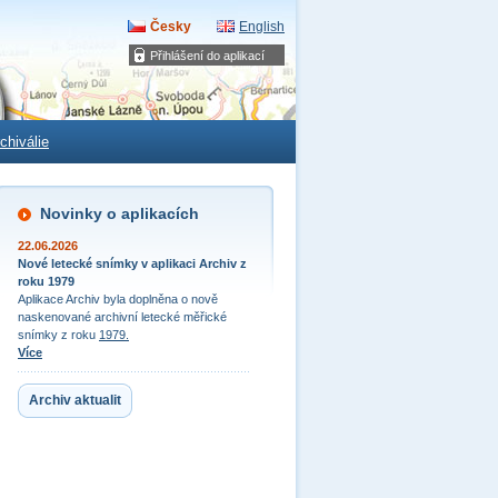
Česky
English
Přihlášení do aplikací
chiválie
Novinky o aplikacích
22.06.2026
Nové letecké snímky v aplikaci Archiv z
roku 1979
Aplikace Archiv byla doplněna o nově
naskenované archivní letecké měřické
snímky z roku
1979.
Více
Archiv aktualit