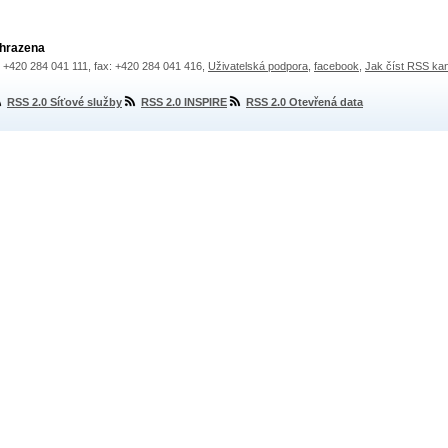
yhrazena
.: +420 284 041 111, fax: +420 284 041 416,
Uživatelská podpora
,
facebook
,
Jak číst RSS ka
RSS 2.0 Síťové služby
RSS 2.0 INSPIRE
RSS 2.0 Otevřená data