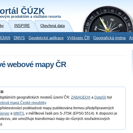
ortál ČÚZK
povým produktům a službám resortu
by
INSPIRE
Otevřená data
RÚIAN
DMVS
Geodetické aplikace
Výškopis ČR
Geografická jména
Ar
ové webové mapy ČR
ČR
t digitálních geografických modelů území ČR:
ZABAGED®
a
Data50
byl
edová mapa České republiky
.
o překreslování podkladové mapy publikována formou předpřipravených
Server
a
WMTS
, v měřítkové řadě pro S-JTSK (EPSG 5514). K dispozici je
 odezvu, ale umožňuje transformaci mapy do různých souřadnicových
y.