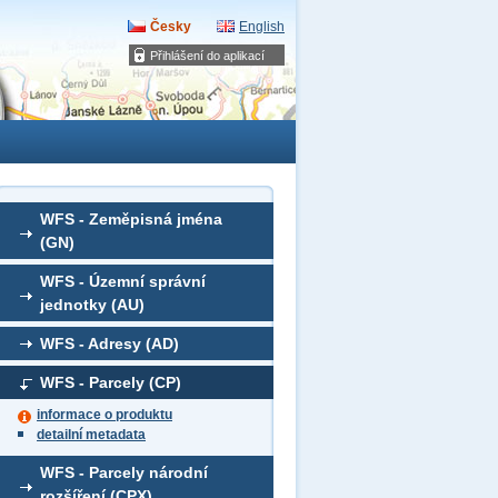
Česky
English
Přihlášení do aplikací
WFS - Zeměpisná jména
(GN)
WFS - Územní správní
jednotky (AU)
WFS - Adresy (AD)
WFS - Parcely (CP)
informace o produktu
detailní metadata
WFS - Parcely národní
rozšíření (CPX)