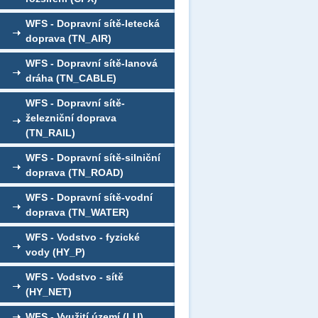
WFS - Dopravní sítě-letecká
doprava (TN_AIR)
WFS - Dopravní sítě-lanová
dráha (TN_CABLE)
WFS - Dopravní sítě-
železniční doprava
(TN_RAIL)
WFS - Dopravní sítě-silniční
doprava (TN_ROAD)
WFS - Dopravní sítě-vodní
doprava (TN_WATER)
WFS - Vodstvo - fyzické
vody (HY_P)
WFS - Vodstvo - sítě
(HY_NET)
WFS - Využití území (LU)