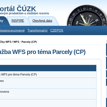
ortál ČÚZK
povým produktům a službám resortu
by
INSPIRE
Otevřená data
Geoprocessingové
Transformační
CZEPOS
užby WFS / WFS - Parcely (CP)
užba WFS pro téma Parcely (CP)
a WFS pro téma Parcely (CP)
ven
anovena