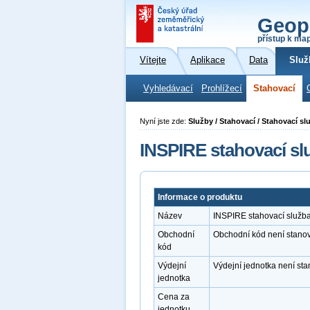
Geop
přístup k ma
Vítejte
Aplikace
Data
Služ
Vyhledávací
Prohlížecí
Stahovací
Nyní jste zde:
Služby / Stahovací / Stahovací sl
INSPIRE stahovací sl
Informace o produktu
Název
INSPIRE stahovací služb
Obchodní
Obchodní kód není stano
kód
Výdejní
Výdejní jednotka není st
jednotka
Cena za
jednotku