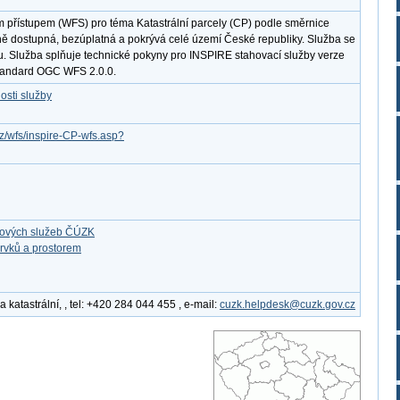
m přístupem (WFS) pro téma Katastrální parcely (CP) podle směrnice
ně dostupná, bezúplatná a pokrývá celé území České republiky. Služba se
u. Služba splňuje technické pokyny pro INSPIRE stahovací služby verze
standard OGC WFS 2.0.0.
osti služby
cz/wfs/inspire-CP-wfs.asp?
ťových služeb ČÚZK
rvků a prostorem
katastrální, , tel: +420 284 044 455 , e-mail:
cuzk.helpdesk@cuzk.gov.cz