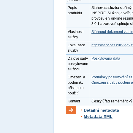
Popis
Stahovací služba s přímý
produktu
INSPIRE. Služba je veřej
provozuje v on-line režim
3.0.1 a zároveň splňuje 
Vlastnosti
Stáhnout dokument vlastn
služby
Lokalizace
https://services.cuzk.gov.
služby
Datové sady
Poskytovaná data
poskytované
službou
Omezení a
Podmínky poskytování sí
podmínky
Omezení služby počtem p
přístupu a
použití
Kontakt
Český úřad zeměměřický a 
Detailní metadata
Metadata XML