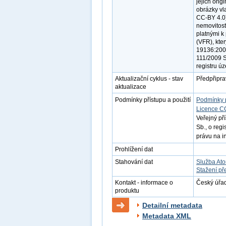
jejich ori
obrázky vl
CC-BY 4.0)
nemovitost
platnými 
(VFR), kte
19136:2007
111/2009 S
registru úz
Aktualizační cyklus - stav
Předpřipr
aktualizace
Podmínky přístupu a použití
Podmínky 
Licence C
Veřejný př
Sb., o reg
právu na i
Prohlížení dat
Stahování dat
Služba At
Stažení př
Kontakt - informace o
Český úřad
produktu
Detailní metadata
Metadata XML