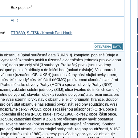
Bez poplatků
VFR
ové
ETRS89
,
S-JTSK / Krovak East North
a obsahuje úplná současná data RÚIAN, tj. kompletní popisné údaje a
 vymezení územních prvků a územně evidenčních jednotek pro zvolenou
ubor) nebo pro celý stát (3 soubory). Pro každý prvek jsou uvedeny
stupné popisné atributy a definiční bod (pokud existuje). V souborech
livé obce (označení OB_UKSH) jsou obsaženy následující prvky: obec,
, městské obvody/městské části (MOMC) pro územně členěná statutární
 Prahu městské obvody Prahy (MOP) a správní obvody Prahy (SOP),
 území, základní sídelní jednotky (ZSJ), ulice (včetně definičních čar ulic),
četně polygonu), stavební objekty (včetně polygonu) a adresní místa, pro
né vyšší územní prvky navíc obsahuje jejich originální hranice. Soubor
o celý stát obsahuje následující prvky: stát, regiony soudržnosti, vyšší
osprávné celky (VÚSC), obce s rozšířenou působností (ORP), obce s
obecním úřadem (POU), kraje (z roku 1960), okresy, obce, části obce,
 SOP, katastrální území a ZSJ a pro všechny prvky navíc obsahuje
eralizované hranice (pokud neexistují, pak originální hranice). Soubor
o celý stát obsahuje následující prvky: stát, regiony soudržnosti, VÚSC,
kraje (staré z roku 1960) a okresy, pro všechny prvky navíc obsahuje