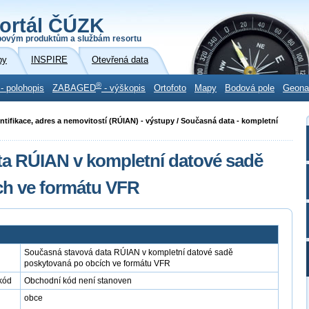
ortál ČÚZK
povým produktům a službám resortu
by
INSPIRE
Otevřená data
®
- polohopis
ZABAGED
- výškopis
Ortofoto
Mapy
Bodová pole
Geon
ntifikace, adres a nemovitostí (RÚIAN) - výstupy / Současná data - kompletní
a RÚIAN v kompletní datové sadě
ch ve formátu VFR
Současná stavová data RÚIAN v kompletní datové sadě
poskytovaná po obcích ve formátu VFR
kód
Obchodní kód není stanoven
obce