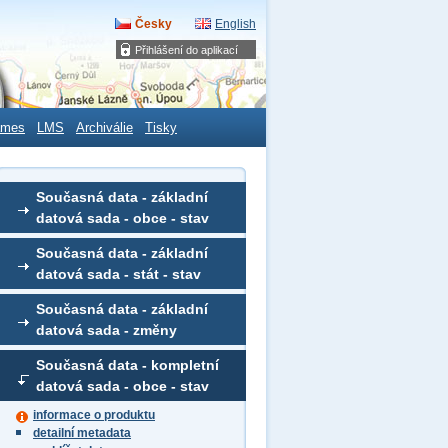
Česky
English
Přihlášení do aplikací
ames
LMS
Archiválie
Tisky
Současná data - základní
datová sada - obce - stav
Současná data - základní
datová sada - stát - stav
Současná data - základní
datová sada - změny
Současná data - kompletní
datová sada - obce - stav
informace o produktu
detailní metadata