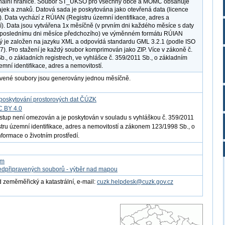
ginální hranice. Soubor ST_UKSO pro všechny obce a MOMC obsahuje
ajek a znaků. Datová sada je poskytována jako otevřená data (licence
. Data vychází z RÚIAN (Registru územní identifikace, adres a
í). Data jsou vytvářena 1x měsíčně (v prvním dni každého měsíce s daty
k poslednímu dni měsíce předchozího) ve výměnném formátu RÚIAN
rý je založen na jazyku XML a odpovídá standardu GML 3.2.1 (podle ISO
). Pro stažení je každý soubor komprimován jako ZIP. Více v zákoně č.
b., o základních registrech, ve vyhlášce č. 359/2011 Sb., o základním
emní identifikace, adres a nemovitostí.
avené soubory jsou generovány jednou měsíčně.
poskytování prostorových dat ČÚZK
C BY 4.0
ístup není omezován a je poskytován v souladu s vyhláškou č. 359/2011
istru územní identifikace, adres a nemovitostí a zákonem 123/1998 Sb., o
nformace o životním prostředí.
om
edpřipravených souborů - výběr nad mapou
 zeměměřický a katastrální, e-mail:
cuzk.helpdesk@cuzk.gov.cz