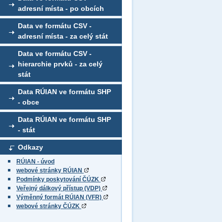
adresní místa - po obcích
Data ve formátu CSV -
adresní místa - za celý stát
Data ve formátu CSV -
hierarchie prvků - za celý
stát
Data RÚIAN ve formátu SHP
- obce
Data RÚIAN ve formátu SHP
- stát
Odkazy
RÚIAN - úvod
webové stránky RÚIAN
Podmínky poskytování ČÚZK
Veřejný dálkový přístup (VDP)
Výměnný formát RÚIAN (VFR)
webové stránky ČÚZK