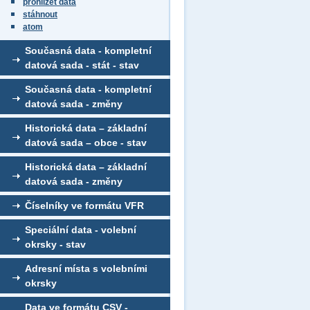
prohlížet data
stáhnout
atom
Současná data - kompletní
datová sada - stát - stav
Současná data - kompletní
datová sada - změny
Historická data – základní
datová sada – obce - stav
Historická data – základní
datová sada - změny
Číselníky ve formátu VFR
Speciální data - volební
okrsky - stav
Adresní místa s volebními
okrsky
Data ve formátu CSV -