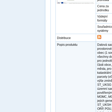
jednotka
Cena za
jednotku
Výdejní
formáty
Souřadnic
systémy
Distribuce
Popis produktu
Datová sad
prostorové
obec (1 so
všechny do
pro jednot
části obce
města, pro
katastrální
parcely (v
výše zmíně
ST_UKSG pr
územní sam
pověřeným 
MOMC, MOP,
jejich gen
ST_UKSH pr
ORP, POU, 