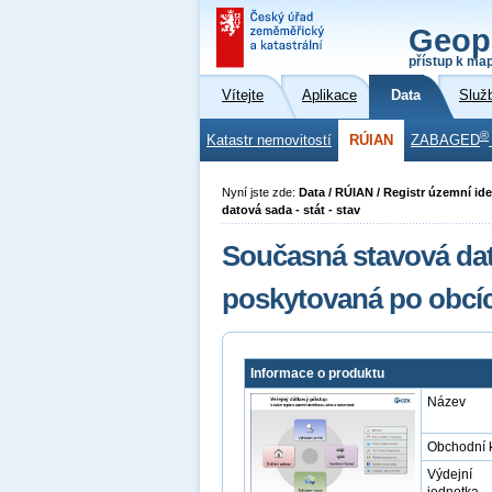
Geop
přístup k ma
Vítejte
Aplikace
Data
Služ
®
Katastr nemovitostí
RÚIAN
ZABAGED
Nyní jste zde:
Data / RÚIAN / Registr územní ide
datová sada - stát - stav
Současná stavová dat
poskytovaná po obcí
Informace o produktu
Název
Obchodní 
Výdejní