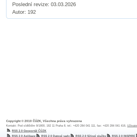
Poslední revize:
03.03.2026
Autor: 192
Copyright © 2010 ČÚZK, Všechna práva vyhrazena
Kontakt: Pod sídlištěm 9/1800, 182 11 Praha 8, tel.: +420 284 041 111, fax: +420 284 041 416,
Uživate
RSS 2.0 Geoportál ČÚZK
RSS 2.0 Aplikace
RSS 2.0 Datové sady
RSS 2.0 Síťové služby
RSS 2.0 INSPIRE