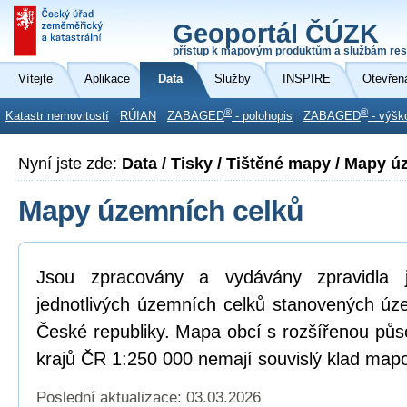
Geoportál ČÚZK
přístup k mapovým produktům a službám res
Vítejte
Aplikace
Data
Služby
INSPIRE
Otevřen
®
®
Katastr nemovitostí
RÚIAN
ZABAGED
- polohopis
ZABAGED
- výšk
Nyní jste zde:
Data / Tisky / Tištěné mapy / Mapy 
Mapy územních celků
Jsou zpracovány a vydávány zpravidla
jednotlivých územních celků stanovených ú
České republiky. Mapa obcí s rozšířenou pů
krajů ČR 1:250 000 nemají souvislý klad mapo
Poslední aktualizace: 03.03.2026