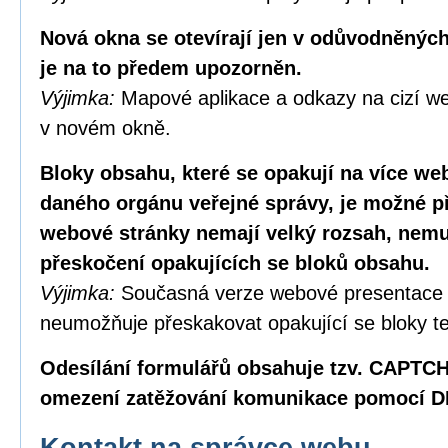
Nová okna se otevírají jen v odůvodněných
je na to předem upozorněn.
Výjimka:
Mapové aplikace a odkazy na cizí we
v novém okně.
Bloky obsahu, které se opakují na více w
daného orgánu veřejné správy, je možné p
webové stránky nemají velký rozsah, nemus
přeskočení opakujících se bloků obsahu.
Výjimka:
Současná verze webové presentace
neumožňuje přeskakovat opakující se bloky te
Odesílání formulářů obsahuje tzv. CAPTC
omezení zatěžování komunikace pomocí D
Kontakt na správce webu