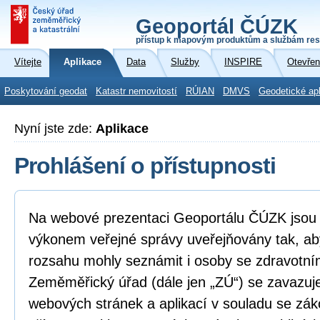
Geoportál ČÚZK
přístup k mapovým produktům a službám res
Vítejte
Aplikace
Data
Služby
INSPIRE
Otevřen
Poskytování geodat
Katastr nemovitostí
RÚIAN
DMVS
Geodetické ap
Nyní jste zde:
Aplikace
Prohlášení o přístupnosti
Na webové prezentaci Geoportálu ČÚZK jsou i
výkonem veřejné správy uveřejňovány tak, ab
rozsahu mohly seznámit i osoby se zdravotní
Zeměměřický úřad (dále jen „ZÚ“) se zavazuje
webových stránek a aplikací v souladu se zá