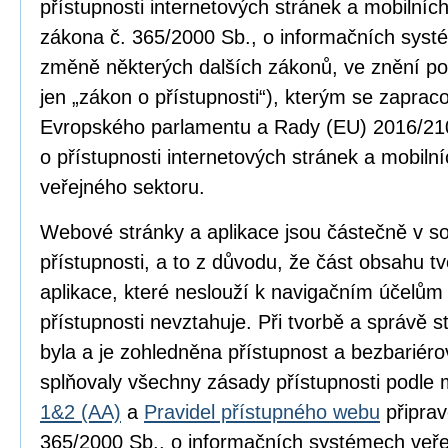
přístupnosti internetových stránek a mobilníc
zákona č. 365/2000 Sb., o informačních syst
změně některých dalších zákonů, ve znění po
jen „zákon o přístupnosti“), kterým se zapra
Evropského parlamentu a Rady (EU) 2016/210
o přístupnosti internetových stránek a mobilní
veřejného sektoru.
Webové stránky a aplikace jsou částečně v 
přístupnosti, a to z důvodu, že část obsahu 
aplikace, které neslouží k navigačním účelům
přístupnosti nevztahuje. Při tvorbě a správě
byla a je zohledněna přístupnost a bezbariér
splňovaly všechny zásady přístupnosti podle
1&2 (AA)
a
Pravidel přístupného webu
připrav
365/2000 Sb., o informačních systémech veře