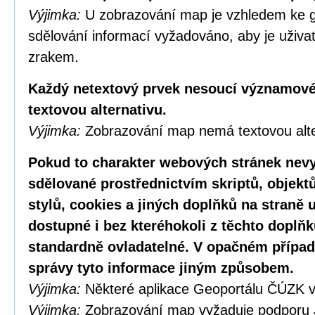
Výjimka:
U zobrazování map je vzhledem ke g
sdělování informací vyžadováno, aby je uživa
zrakem.
Každý netextový prvek nesoucí významové
textovou alternativu.
Výjimka:
Zobrazování map nemá textovou alte
Pokud to charakter webových stránek nevy
sdělované prostřednictvím skriptů, objekt
stylů, cookies a jiných doplňků na straně u
dostupné i bez kteréhokoli z těchto doplňk
standardně ovladatelné. V opačném případ
správy tyto informace jiným způsobem.
Výjimka:
Některé aplikace Geoportálu ČÚZK v
Výjimka:
Zobrazování map vyžaduje podporu 