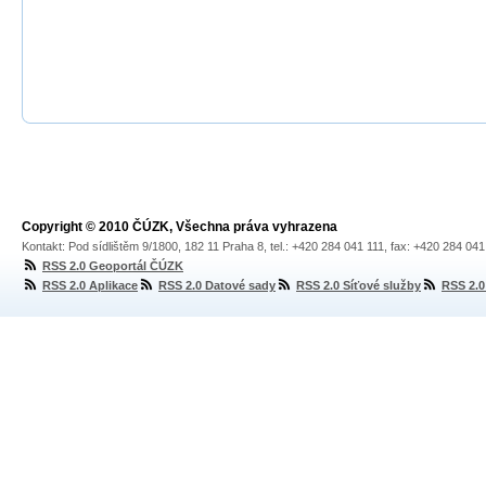
Copyright © 2010 ČÚZK, Všechna práva vyhrazena
Kontakt: Pod sídlištěm 9/1800, 182 11 Praha 8, tel.: +420 284 041 111, fax: +420 284 04
RSS 2.0 Geoportál ČÚZK
RSS 2.0 Aplikace
RSS 2.0 Datové sady
RSS 2.0 Síťové služby
RSS 2.0