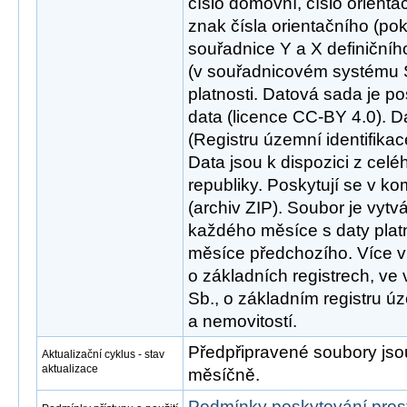
číslo domovní, číslo orienta
znak čísla orientačního (po
souřadnice Y a X definiční
(v souřadnicovém systému 
platnosti. Datová sada je p
data (licence CC-BY 4.0). 
(Registru územní identifikac
Data jsou k dispozici z cel
republiky. Poskytují se v 
(archiv ZIP). Soubor je vytv
každého měsíce s daty plat
měsíce předchozího. Více v
o základních registrech, ve
Sb., o základním registru úz
a nemovitostí.
Předpřipravené soubory js
Aktualizační cyklus - stav
aktualizace
měsíčně.
Podmínky poskytování pros