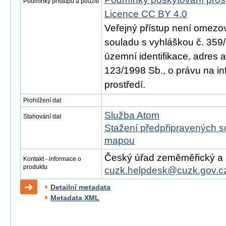
Podmínky přístupu a použití
Licence CC BY 4.0
Veřejný přístup není omezo
souladu s vyhláškou č. 359/
územní identifikace, adres 
123/1998 Sb., o právu na in
prostředí.
Prohlížení dat
Služba Atom
Stahování dat
Stažení předpřipravených s
mapou
Český úřad zeměměřický a ka
Kontakt - informace o
produktu
cuzk.helpdesk@cuzk.gov.c
Detailní metadata
Metadata XML