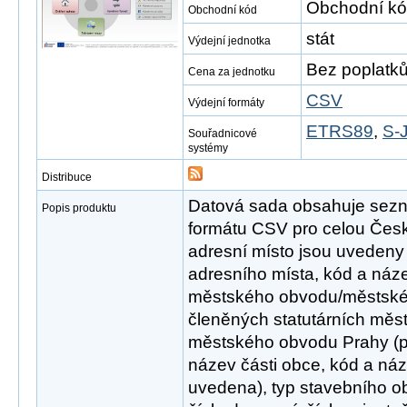
Obchodní kó
Obchodní kód
stát
Výdejní jednotka
Bez poplatk
Cena za jednotku
CSV
Výdejní formáty
ETRS89
,
S-
Souřadnicové
systémy
Distribuce
Datová sada obsahuje sezn
Popis produktu
formátu CSV pro celou Česk
adresní místo jsou uvedeny n
adresního místa, kód a náz
městského obvodu/městské
členěných statutárních měst
městského obvodu Prahy (p
název části obce, kód a náz
uvedena), typ stavebního obje