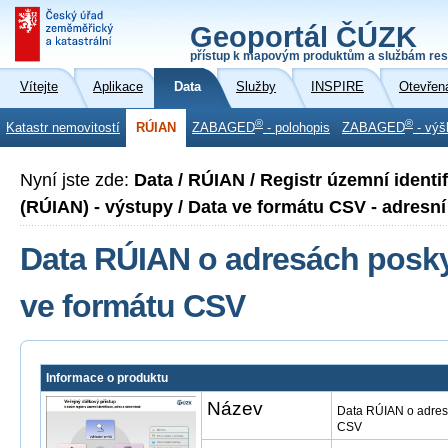
Geoportál ČÚZK
přístup k mapovým produktům a službám res
Vítejte
Aplikace
Data
Služby
INSPIRE
Otevřen
®
®
Katastr nemovitostí
RÚIAN
ZABAGED
- polohopis
ZABAGED
- výš
Nyní jste zde:
Data / RÚIAN / Registr územní identi
(RÚIAN) - výstupy / Data ve formátu CSV - adresní 
Data RÚIAN o adresách posky
ve formátu CSV
Informace o produktu
Název
Data RÚIAN o adresá
CSV