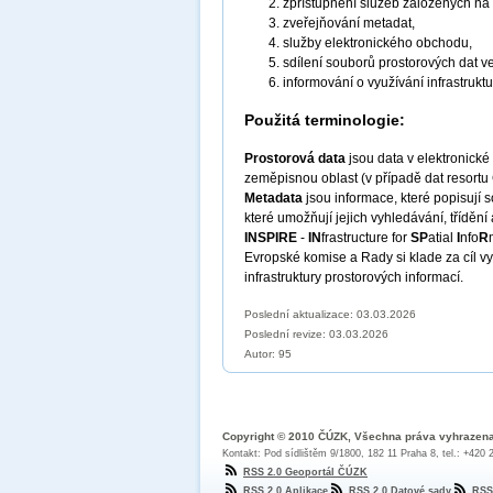
zpřístupnění služeb založených na
zveřejňování metadat,
služby elektronického obchodu,
sdílení souborů prostorových dat v
informování o využívání infrastruktu
Použitá terminologie:
Prostorová data
jsou data v elektronick
zeměpisnou oblast (v případě dat resortu
Metadata
jsou informace, které popisují
které umožňují jejich vyhledávání, třídění
INSPIRE
-
IN
frastructure for
SP
atial
I
nfo
R
Evropské komise a Rady si klade za cíl vy
infrastruktury prostorových informací.
Poslední aktualizace: 03.03.2026
Poslední revize:
03.03.2026
Autor: 95
Copyright © 2010 ČÚZK, Všechna práva vyhrazen
Kontakt: Pod sídlištěm 9/1800, 182 11 Praha 8, tel.: +420
RSS 2.0 Geoportál ČÚZK
RSS 2.0 Aplikace
RSS 2.0 Datové sady
RSS