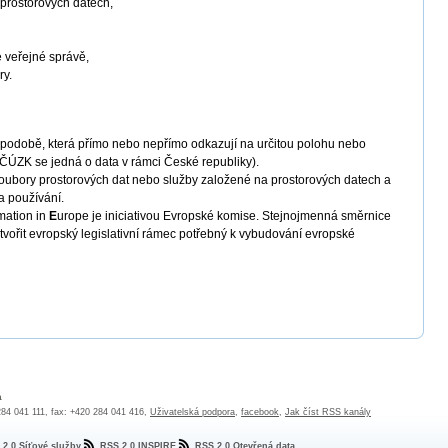
 prostorových datech,
e veřejné správě,
ry.
é podobě, která přímo nebo nepřímo odkazují na určitou polohu nebo
 ČÚZK se jedná o data v rámci České republiky).
 soubory prostorových dat nebo služby založené na prostorových datech a
 a používání.
mation in
E
urope je iniciativou Evropské komise. Stejnojmenná směrnice
tvořit evropský legislativní rámec potřebný k vybudování evropské
a
 284 041 111, fax: +420 284 041 416,
Uživatelská podpora
,
facebook
,
Jak číst RSS kanály
 2.0 Síťové služby
RSS 2.0 INSPIRE
RSS 2.0 Otevřená data