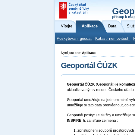
Geop
přístup k ma
Vítejte
Aplikace
Data
Služ
Poskytování geodat
Katastr nemovitostí
Nyní jste zde:
Aplikace
Geoportál ČÚZK
Geoportál ČÚZK
(Geoportál) je
komplexn
aktualizovaným v resortu Českého úřadu
Geoportál umožňuje na jednom místě vyhl
umožňuje si tato data prohlédnout, objed
Geoportál poskytuje služby a umožňuje s
INSPIRE
, tj. zajišťuje zejména :
zpřístupnění souborů prostorových