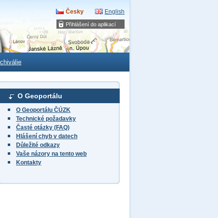
Česky
English
Přihlášení do aplikací
chiválie
O Geoportálu
O Geoportálu ČÚZK
Technické požadavky
Časté otázky (FAQ)
Hlášení chyb v datech
Důležité odkazy
Vaše názory na tento web
Kontakty