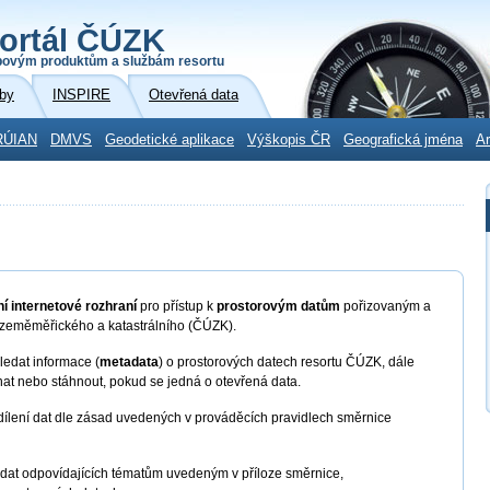
ortál ČÚZK
povým produktům a službám resortu
by
INSPIRE
Otevřená data
RÚIAN
DMVS
Geodetické aplikace
Výškopis ČR
Geografická jména
Ar
í internetové rozhraní
pro přístup k
prostorovým datům
pořizovaným a
 zeměměřického a katastrálního (ČÚZK).
edat informace (
metadata
) o prostorových datech resortu ČÚZK, dále
nat nebo stáhnout, pokud se jedná o otevřená data.
dílení dat dle zásad uvedených v prováděcích pravidlech směrnice
 dat odpovídajících tématům uvedeným v příloze směrnice,