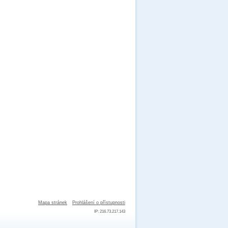
Mapa stránek
Prohlášení o přístupnosti
IP: 216.73.217.143