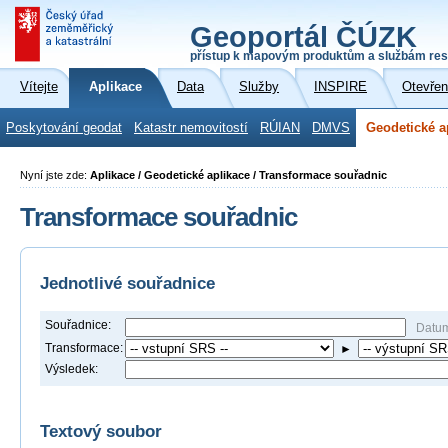
Geoportál ČÚZK
přístup k mapovým produktům a službám res
Vítejte
Aplikace
Data
Služby
INSPIRE
Otevřen
Poskytování geodat
Katastr nemovitostí
RÚIAN
DMVS
Geodetické a
Nyní jste zde:
Aplikace / Geodetické aplikace / Transformace souřadnic
Transformace souřadnic
Jednotlivé souřadnice
Souřadnice:
Datu
Transformace:
►
Výsledek:
Textový soubor