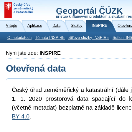
Geoportál ČÚZK
přístup k mapovým produktům a službám res
Vítejte
Aplikace
Data
Služby
INSPIRE
Otevřen
O metadatech
Témata INSPIRE
Síťové služby INSPIRE
Sdílení IN
Nyní jste zde:
INSPIRE
Otevřená data
Český úřad zeměměřický a katastrální (dále 
1. 1. 2020 prostorová data spadající do 
(včetně metadat) bezplatně na základě licen
BY 4.0
.