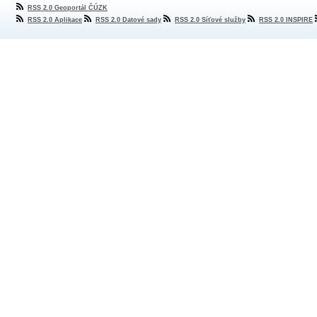
RSS 2.0 Geoportál ČÚZK
RSS 2.0 Aplikace
RSS 2.0 Datové sady
RSS 2.0 Síťové služby
RSS 2.0 INSPIRE