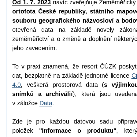
Od 1. 7. 2023
navíc zveřejňuje Zeměměřický
ortofota České republiky, státního mapov
souboru geografického názvosloví a bodo
otevřená data na základě novely zák
zeměměřictví a o změně a doplnění některýc
jeho zavedením.
To v praxi znamená, že resort ČÚZK poskyt
dat, bezplatně na základě jednotné licence
C
4.0
, veškerá prostorová data (
s výjimko
snímků a archiválií
), která jsou uvede
v záložce
Data
.
Zde je pro každou datovou sadu připrav
položek
"Informace o produktu"
, kter