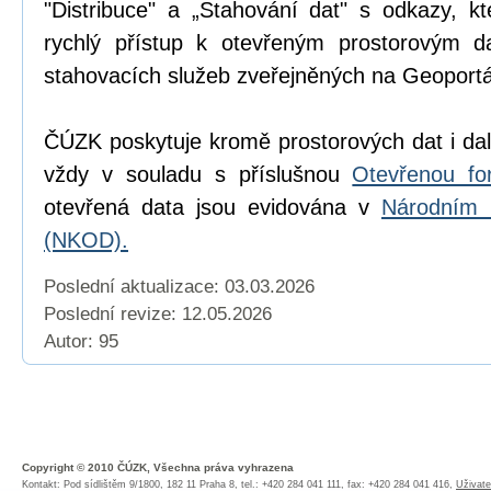
"Distribuce" a „Stahování dat" s odkazy, k
rychlý přístup k otevřeným prostorovým d
stahovacích služeb zveřejněných na Geoport
ČÚZK poskytuje kromě prostorových dat i dal
vždy v souladu s příslušnou
Otevřenou fo
otevřená data jsou evidována v
Národním 
(NKOD).
Poslední aktualizace: 03.03.2026
Poslední revize:
12.05.2026
Autor: 95
Copyright © 2010 ČÚZK, Všechna práva vyhrazena
Kontakt: Pod sídlištěm 9/1800, 182 11 Praha 8, tel.: +420 284 041 111, fax: +420 284 041 416,
Uživate