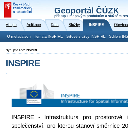
Geoportál ČÚZK
přístup k mapovým produktům a službám res
Vítejte
Aplikace
Data
Služby
INSPIRE
Otevřen
O metadatech
Témata INSPIRE
Síťové služby INSPIRE
Sdílení IN
Nyní jste zde:
INSPIRE
INSPIRE
INSPIRE - Infrastruktura pro prostorové
společenství, pro kterou stanoví směrnice 2