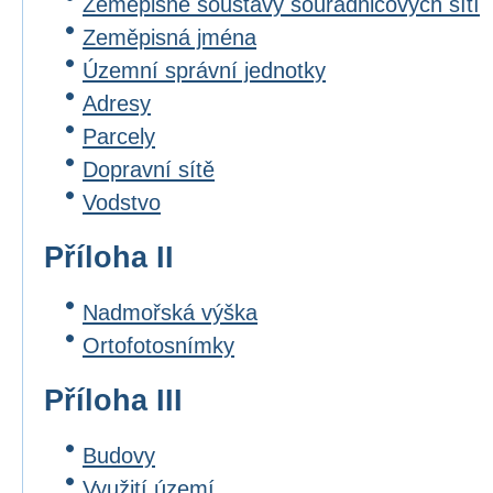
Zeměpisné soustavy souřadnicových sítí
Zeměpisná jména
Územní správní jednotky
Adresy
Parcely
Dopravní sítě
Vodstvo
Příloha II
Nadmořská výška
Ortofotosnímky
Příloha III
Budovy
Využití území