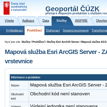
Geoportál ČÚZK
přístup k mapovým produktům a službám res
Vítejte
Aplikace
Data
Služby
INSPIRE
Otevřen
Vyhledávací
Prohlížecí
Stahovací
Geoprocessingové
Transforma
Nyní jste zde:
Služby / Prohlížecí / Služby Esri ArcGIS Server / Mapová služba A
Mapová služba Esri ArcGIS Server -
vrstevnice
Informace o produktu
Mapová služba Esri ArcGIS Server -
Název
Obchodní kód není stanoven
Obchodní
kód
Výdejní jednotka není stanovena
Výdejní