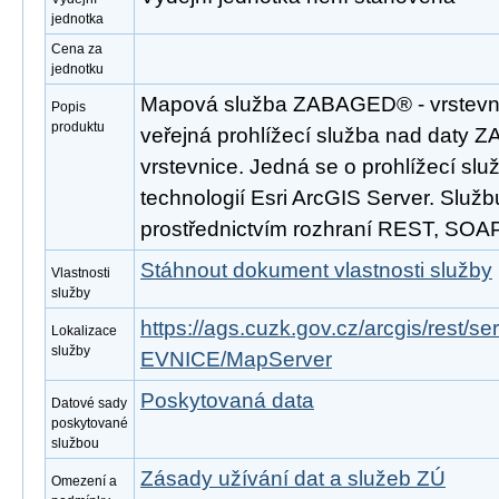
jednotka
Cena za
jednotku
Mapová služba ZABAGED® - vrstevni
Popis
produktu
veřejná prohlížecí služba nad daty 
vrstevnice. Jedná se o prohlížecí sl
technologií Esri ArcGIS Server. Službu
prostřednictvím rozhraní REST, SO
Stáhnout dokument vlastnosti služby
Vlastnosti
služby
https://ags.cuzk.gov.cz/arcgis/res
Lokalizace
služby
EVNICE/MapServer
Poskytovaná data
Datové sady
poskytované
službou
Zásady užívání dat a služeb ZÚ
Omezení a