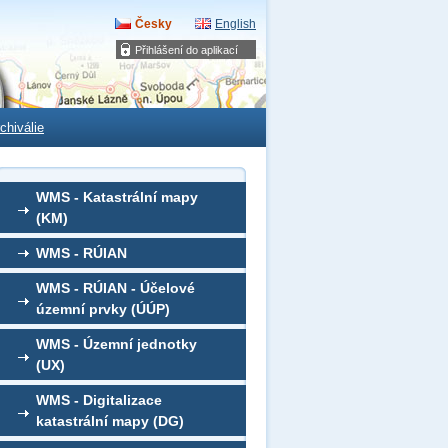
Česky
English
Přihlášení do aplikací
chiválie
WMS - Katastrální mapy
(KM)
WMS - RÚIAN
WMS - RÚIAN - Účelové
územní prvky (ÚÚP)
WMS - Územní jednotky
(UX)
WMS - Digitalizace
katastrální mapy (DG)