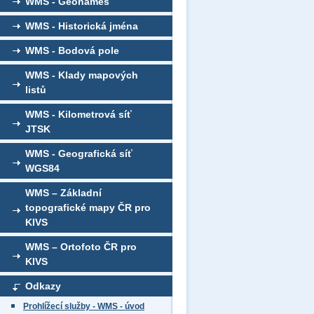
WMS - Geonames
WMS - Historická jména
WMS - Bodová pole
WMS - Klady mapových
listů
WMS - Kilometrová síť
JTSK
WMS - Geografická síť
WGS84
WMS – Základní
topografické mapy ČR pro
KIVS
WMS – Ortofoto ČR pro
KIVS
Odkazy
Prohlížecí služby - WMS - úvod