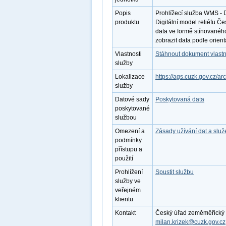
Popis
Prohlížecí služba WMS - 
produktu
Digitální model reliéfu 
data ve formě stínovanéh
zobrazit data podle orient
Vlastnosti
Stáhnout dokument vlastn
služby
Lokalizace
https://ags.cuzk.gov.cz/
služby
Datové sady
Poskytovaná data
poskytované
službou
Omezení a
Zásady užívání dat a slu
podmínky
přístupu a
použití
Prohlížení
Spustit službu
služby ve
veřejném
klientu
Kontakt
Český úřad zeměměřický a k
milan.krizek@cuzk.gov.cz