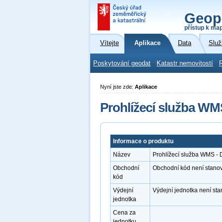
Geop
přístup k ma
Vítejte
Aplikace
Data
Služ
Poskytování geodat
Katastr nemovitostí
Nyní jste zde:
Aplikace
Prohlížecí služba WM
Informace o produktu
Název
Prohlížecí služba WMS - 
Obchodní
Obchodní kód není stano
kód
Výdejní
Výdejní jednotka není st
jednotka
Cena za
jednotku