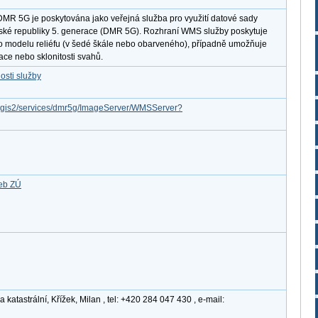
DMR 5G je poskytována jako veřejná služba pro využití datové sady
České republiky 5. generace (DMR 5G). Rozhraní WMS služby poskytuje
o modelu reliéfu (v šedé škále nebo obarveného), případně umožňuje
ace nebo sklonitosti svahů.
osti služby
arcgis2/services/dmr5g/ImageServer/WMSServer?
žeb ZÚ
atastrální, Křížek, Milan , tel: +420 284 047 430 , e-mail: