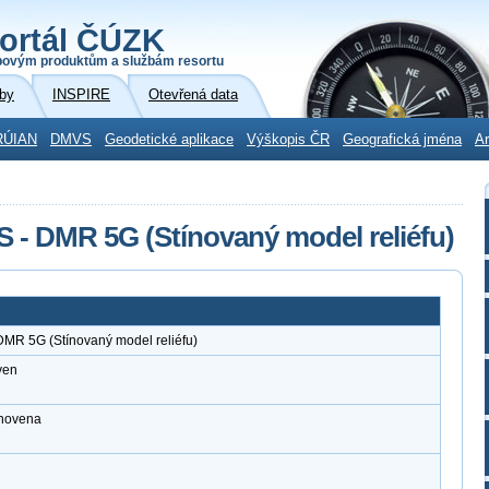
ortál ČÚZK
povým produktům a službám resortu
by
INSPIRE
Otevřená data
RÚIAN
DMVS
Geodetické aplikace
Výškopis ČR
Geografická jména
Ar
S - DMR 5G (Stínovaný model reliéfu)
DMR 5G (Stínovaný model reliéfu)
ven
anovena