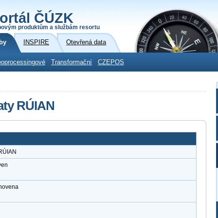
ortál ČÚZK
povým produktům a službám resortu
by
INSPIRE
Otevřená data
oprocessingové
Transformační
CZEPOS
aty RÚIAN
 RÚIAN
ven
anovena