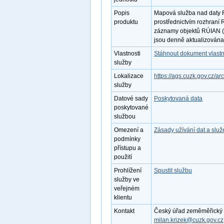
Popis
Mapová služba nad daty R
produktu
prostřednictvím rozhraní
záznamy objektů RÚIAN (
jsou denně aktualizována
Vlastnosti
Stáhnout dokument vlastn
služby
Lokalizace
https://ags.cuzk.gov.cz/a
služby
Datové sady
Poskytovaná data
poskytované
službou
Omezení a
Zásady užívání dat a slu
podmínky
přístupu a
použití
Prohlížení
Spustit službu
služby ve
veřejném
klientu
Kontakt
Český úřad zeměměřický a k
milan.krizek@cuzk.gov.cz