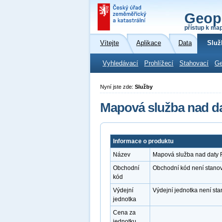
Geop
přístup k ma
Vítejte
Aplikace
Data
Služ
Vyhledávací
Prohlížecí
Stahovací
Ge
Nyní jste zde:
Služby
Mapová služba nad d
Informace o produktu
Název
Mapová služba nad daty
Obchodní
Obchodní kód není stano
kód
Výdejní
Výdejní jednotka není st
jednotka
Cena za
jednotku