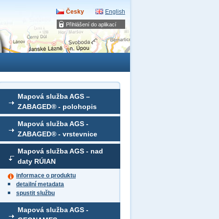
Česky
English
Přihlášení do aplikací
Mapová služba AGS –
ZABAGED® - polohopis
Mapová služba AGS -
ZABAGED® - vrstevnice
Mapová služba AGS - nad
daty RÚIAN
informace o produktu
detailní metadata
spustit službu
Mapová služba AGS -