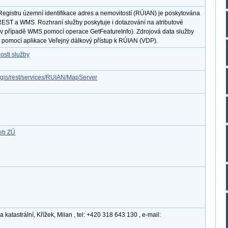
egistru územní identifikace adres a nemovitostí (RÚIAN) je poskytována
 REST a WMS. Rozhraní služby poskytuje i dotazování na atributové
v případě WMS pomocí operace GetFeatureInfo). Zdrojová data služby
 pomocí aplikace Veřejný dálkový přístup k RÚIAN (VDP).
osti služby
rcgis/rest/services/RUIAN/MapServer
žeb ZÚ
atastrální, Křížek, Milan , tel: +420 318 643 130 , e-mail: