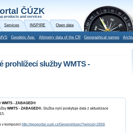
ortal ČÚZK
p products and services
Services
INSPIRE
Open data
MVS
Geodetic App.
Altimetry data of the CR
Geographical names
Archi
é prohlížecí služby WMTS -
užby WMTS - ZABAGED®
lužby
WMTS - ZABAGED®.
Služba nyní poskytuje data z aktualizace
15.
á v kompozici
http://geoportal.cuzk.cz/Geoprohlizec/?wmcid=2859
.