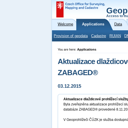
Geop
Access to ma
Welcome
Applications
Data
Provision of geodata
Cadastre
RUIAN
D
You are here:
Applications
Aktualizace dlaždicov
ZABAGED®
03.12.2015
Aktualizace dlaždicové prohlížecí sl
Byla zveřejněna aktualizace prohlížecí s
databáze ZABAGED® provedené 8.11.20
V Geoprohlížeči ČÚZK je služba dostupn