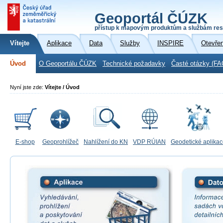
Geoportál ČÚZK
přístup k mapovým produktům a službám res
Vítejte
Aplikace
Data
Služby
INSPIRE
Otevře
Úvod
O Geoportálu ČÚZK
Technické požadavky
Časté otázky (FA
Nyní jste zde:
Vítejte / Úvod
E-shop
Geoprohlížeč
Nahlížení do KN
VDP RÚIAN
Geodetické aplika